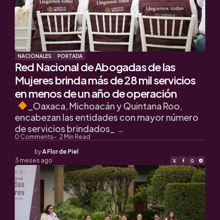
NACIONALES
PORTADA
Red Nacional de Abogadas de las
Mujeres brinda más de 28 mil servicios
en menos de un año de operación
_Oaxaca, Michoacán y Quintana Roo,
encabezan las entidades con mayor número
de servicios brindados_ …
0
Comments
2
Min Read
Posted
by
A Flor de Piel
by
3 meses ago