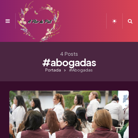
Menu
S
4 Posts
#abogadas
Portada
#abogadas