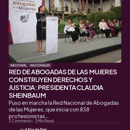
NACIONAL
NACIONALES
RED DE ABOGADAS DE LAS MUJERES
CONSTRUYEN DERECHOS Y
JUSTICIA: PRESIDENTA CLAUDIA
SHEINBAUM
Puso en marcha la Red Nacional de Abogadas
de las Mujeres, que inicia con 838
profesionistas…
0
Comments
3
Min Read
Posted
by
A Flor de Piel