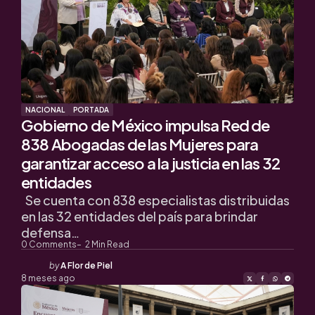
NACIONAL
PORTADA
Gobierno de México impulsa Red de
838 Abogadas de las Mujeres para
garantizar acceso a la justicia en las 32
entidades
Se cuenta con 838 especialistas distribuidas
en las 32 entidades del país para brindar
defensa…
0
Comments
2
Min Read
Posted
by
A Flor de Piel
by
8 meses ago