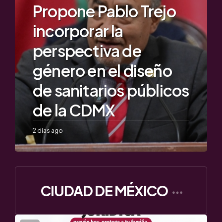
Propone Pablo Trejo
incorporar la
perspectiva de
género en el diseño
de sanitarios públicos
de la CDMX
2 días ago
CIUDAD DE MÉXICO