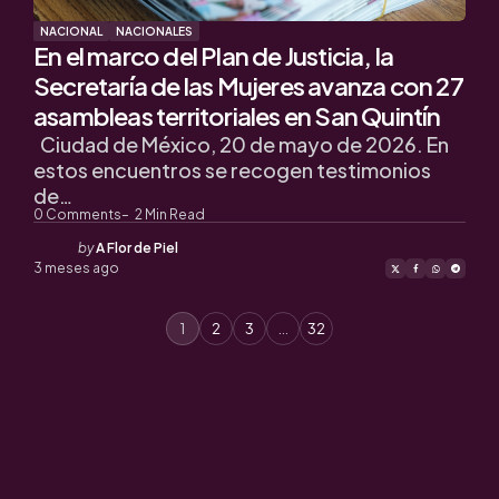
NACIONAL
NACIONALES
En el marco del Plan de Justicia, la
Secretaría de las Mujeres avanza con 27
asambleas territoriales en San Quintín
Ciudad de México, 20 de mayo de 2026. En
estos encuentros se recogen testimonios
de…
0
Comments
2
Min Read
Posted
by
A Flor de Piel
by
3 meses ago
1
2
3
…
32