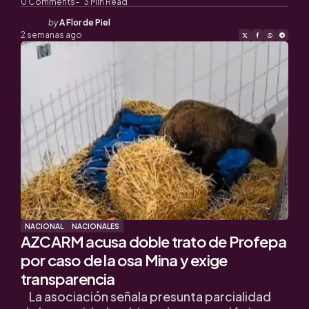
0
Comments
3
Min Read
Posted
by
A Flor de Piel
by
2 semanas ago
NACIONAL
NACIONALES
AZCARM acusa doble trato de Profepa
por caso de la osa Mina y exige
transparencia
La asociación señala presunta parcialidad