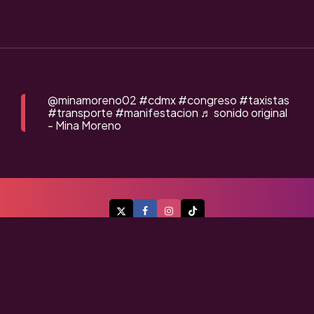
@minamoreno02
#cdmx
#congreso
#taxistas
#transporte
#manifestacion
♬ sonido original
- Mina Moreno
A Flor de Piel