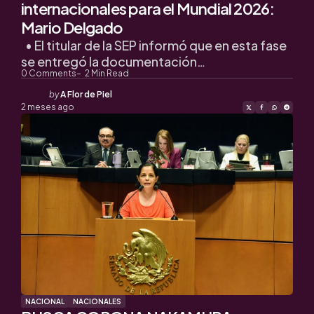
internacionales para el Mundial 2026:
Mario Delgado
• El titular de la SEP informó que en esta fase
se entregó la documentación…
0
Comments
2
Min Read
Posted
by
A Flor de Piel
by
2 meses ago
NACIONAL
NACIONALES