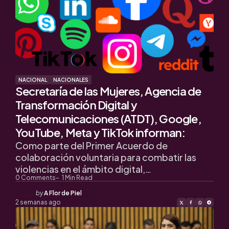
NACIONAL
NACIONALES
Secretaría de las Mujeres, Agencia de
Transformación Digital y
Telecomunicaciones (ATDT), Google,
YouTube, Meta y TikTok informan:
Como parte del Primer Acuerdo de
colaboración voluntaria para combatir las
violencias en el ámbito digital,…
0
Comments
1
Min Read
Posted
by
A Flor de Piel
by
2 semanas ago