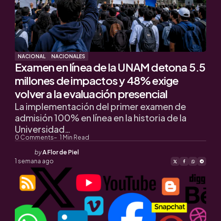
NACIONAL
NACIONALES
Examen en línea de la UNAM detona 5.5
millones de impactos y 48% exige
volver a la evaluación presencial
La implementación del primer examen de
admisión 100% en línea en la historia de la
Universidad…
0
Comments
1
Min Read
Posted
by
A Flor de Piel
by
1 semana ago