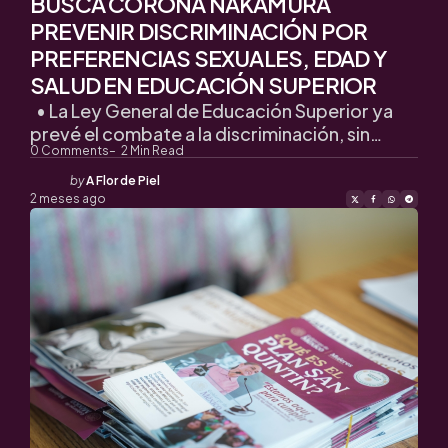
BUSCA CORONA NAKAMURA
PREVENIR DISCRIMINACIÓN POR
PREFERENCIAS SEXUALES, EDAD Y
SALUD EN EDUCACIÓN SUPERIOR
• La Ley General de Educación Superior ya
prevé el combate a la discriminación, sin…
0
Comments
2
Min Read
Posted
by
A Flor de Piel
by
2 meses ago