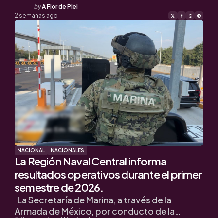
Posted
by
A Flor de Piel
by
2 semanas ago
NACIONAL
NACIONALES
La Región Naval Central informa
resultados operativos durante el primer
semestre de 2026.
La Secretaría de Marina, a través de la
Armada de México, por conducto de la…