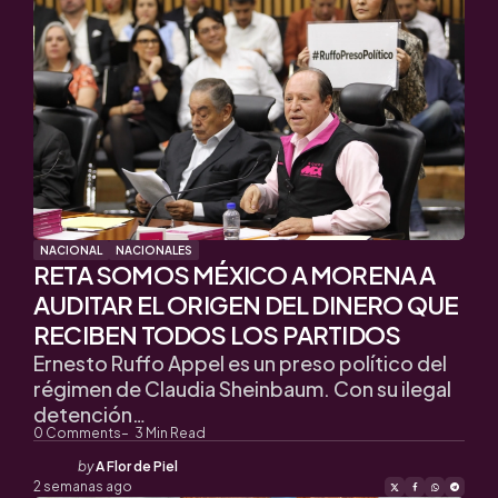
NACIONAL
NACIONALES
RETA SOMOS MÉXICO A MORENA A
AUDITAR EL ORIGEN DEL DINERO QUE
RECIBEN TODOS LOS PARTIDOS
Ernesto Ruffo Appel es un preso político del
régimen de Claudia Sheinbaum. Con su ilegal
detención…
0
Comments
3
Min Read
Posted
by
A Flor de Piel
by
2 semanas ago