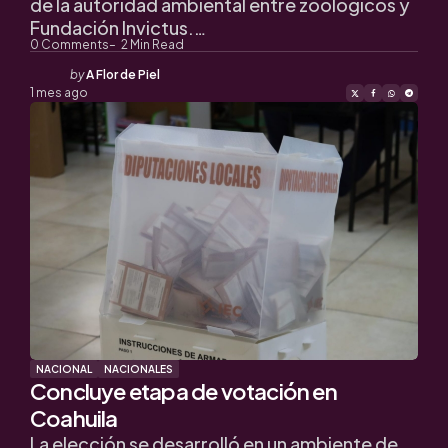
de la autoridad ambiental entre zoológicos y
Fundación Invictus.…
0
Comments
2
Min Read
Posted
by
A Flor de Piel
by
1 mes ago
NACIONAL
NACIONALES
Concluye etapa de votación en
Coahuila
La elección se desarrolló en un ambiente de