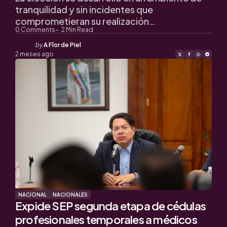
tranquilidad y sin incidentes que
comprometieran su realización…
0
Comments
2
Min Read
Posted
by
A Flor de Piel
by
2 meses ago
NACIONAL
NACIONALES
Expide SEP segunda etapa de cédulas
profesionales temporales a médicos