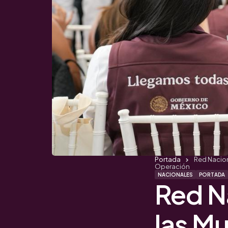
Portada
Red Nacion
Operación
NACIONALES
PORTADA
Red N
las Mu