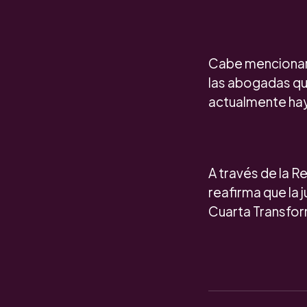
Cabe mencionar 
las abogadas qu
actualmente hay 
A través de la 
reafirma que la 
Cuarta Transfor