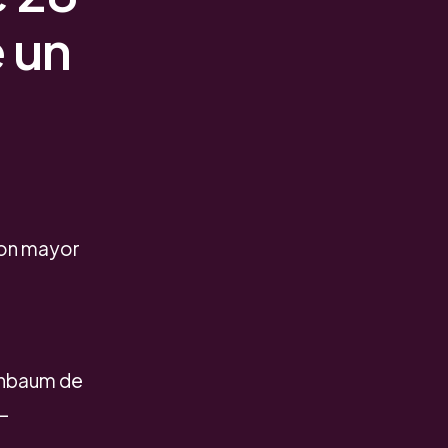
e un
con mayor
inbaum de
a_