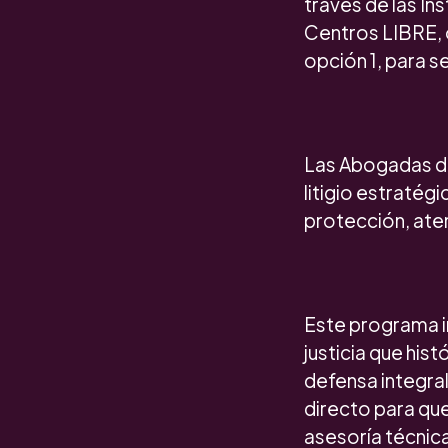
través de las In
Centros LIBRE, o
opción 1, para s
Las Abogadas de
litigio estratég
protección, aten
Este programa in
justicia que his
defensa integral
directo para que
asesoría técnica