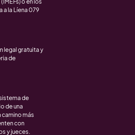
 (IMEFs) o en los
 a la Líena 079
legal gratuita y
ria de
 sistema de
io de una
un camino más
uenten con
os y jueces.