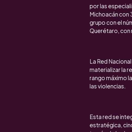
por las especial
Michoacán con 3 
grupo con el nú
Querétaro, con m
La Red Nacional
materializar la 
rango máximo la
las violencias.
Esta red se inte
estratégica, cin