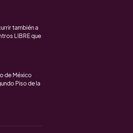
urrir también a
entros LIBRE que
no de México
gundo Piso de la