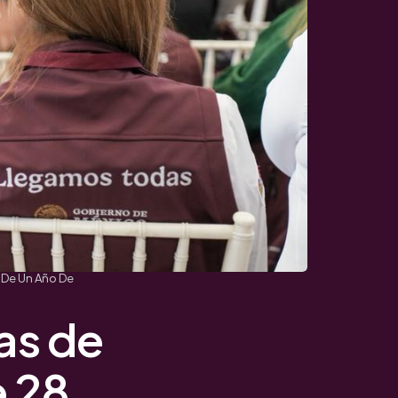
 De Un Año De
as de
e 28