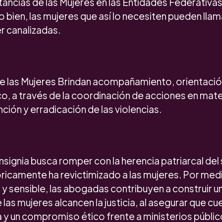
stancias de las Mujeres en las Entidades Federativas
 bien, las mujeres que así lo necesiten pueden llama
er canalizadas.
 las Mujeres Brindan acompañamiento, orientación 
ico, a través de la coordinación de acciones en mate
ción y erradicación de las violencias.
signia busca romper con la herencia patriarcal del
tóricamente ha revictimizado a las mujeres. Por med
 y sensible, las abogadas contribuyen a construir 
 las mujeres alcancen la justicia, al asegurar que c
 y un compromiso ético frente a ministerios públic