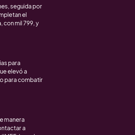
ones, seguida por
mpletan el
 con mil 799, y
ias para
que elevó a
do para combatir
 de manera
ontactar a