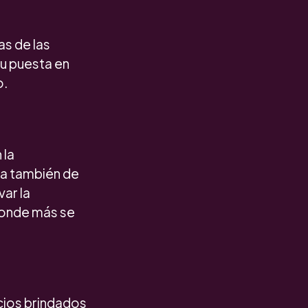
s de las
su puesta en
o.
 la
ata también de
ar la
donde más se
cios brindados