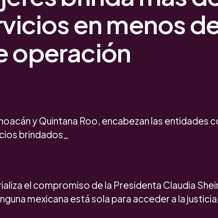
rvicios en menos d
e operación
hoacán y Quintana Roo, encabezan las entidades 
cios brindados_
ializa el compromiso de la Presidenta Claudia She
inguna mexicana está sola para acceder a la justici