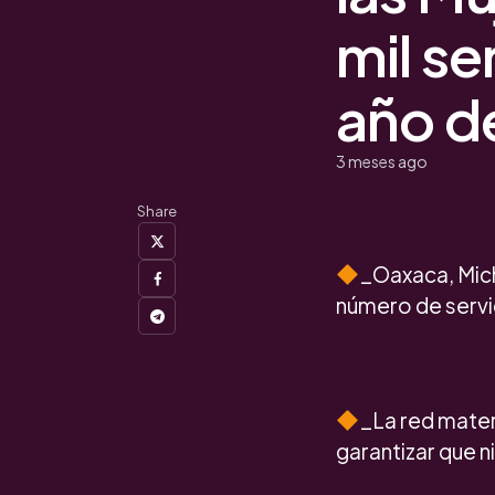
mil se
año d
3 meses ago
Share
_Oaxaca, Mic
número de servi
_La red mater
garantizar que n