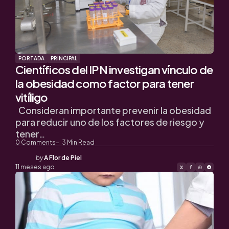
PORTADA
PRINCIPAL
Científicos del IPN investigan vínculo de
la obesidad como factor para tener
vitíligo
Consideran importante prevenir la obesidad
para reducir uno de los factores de riesgo y
tener…
0
Comments
3
Min Read
Posted
by
A Flor de Piel
by
11 meses ago