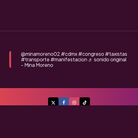
@minamoreno02
#cdmx
#congreso
#taxistas
#transporte
#manifestacion
♬ sonido original
- Mina Moreno