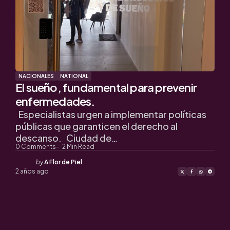
NACIONALES
NATIONAL
El sueño, fundamental para prevenir
enfermedades.
Especialistas urgen a implementar políticas
públicas que garanticen el derecho al
descanso. Ciudad de…
0
Comments
2
Min Read
Posted
by
A Flor de Piel
by
2 años ago