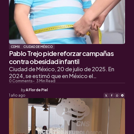
CDMX
CIUDAD DE MÉXICO
Pablo Trejo pide reforzar campañas
contra obesidad infantil
Ciudad de México, 20 de julio de 2025. En
2024, se estimó que en México el…
0
Comments
3
Min Read
Posted
by
A Flor de Piel
by
1 año ago