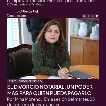
La diputada Rosario Morales, presidenta de…
0
Comments
2
Min Read
Posted
by
A Flor de Piel
by
12 meses ago
CDMX
CIUDAD DE MÉXICO
EL DIVORCIO NOTARIAL, UN PODER
MAS PARA QUIEN PUEDA PAGARLO
Por Mina Moreno. En la sesión del martes 25
de febrero de este año, en…