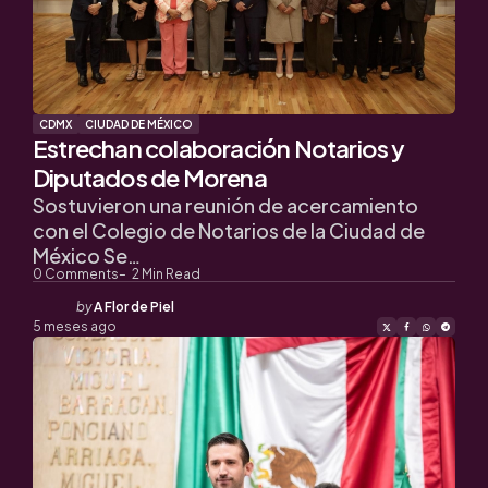
CDMX
CIUDAD DE MÉXICO
Estrechan colaboración Notarios y
Diputados de Morena
Sostuvieron una reunión de acercamiento
con el Colegio de Notarios de la Ciudad de
México Se…
0
Comments
2
Min Read
Posted
by
A Flor de Piel
by
5 meses ago