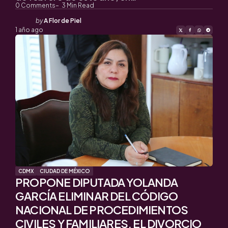
0
Comments
3
Min Read
Posted
by
A Flor de Piel
by
1 año ago
CDMX
CIUDAD DE MÉXICO
PROPONE DIPUTADA YOLANDA
GARCÍA ELIMINAR DEL CÓDIGO
NACIONAL DE PROCEDIMIENTOS
CIVILES Y FAMILIARES, EL DIVORCIO