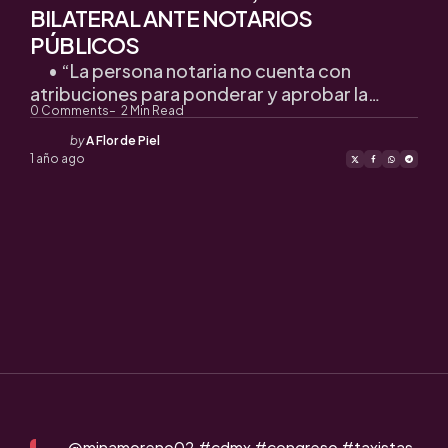
BILATERAL ANTE NOTARIOS
PÚBLICOS
• “La persona notaria no cuenta con
atribuciones para ponderar y aprobar la…
0
Comments
2
Min Read
Posted
by
A Flor de Piel
by
1 año ago
@minamoreno02
#cdmx
#congreso
#taxistas