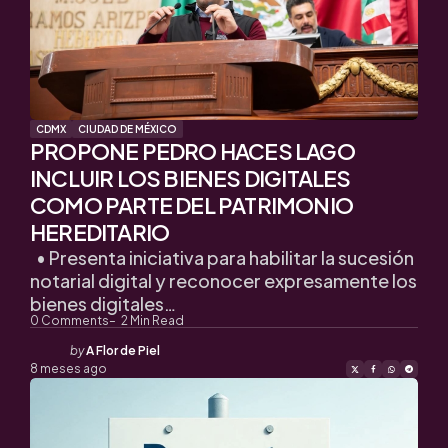
CDMX
CIUDAD DE MÉXICO
PROPONE PEDRO HACES LAGO
INCLUIR LOS BIENES DIGITALES
COMO PARTE DEL PATRIMONIO
HEREDITARIO
• Presenta iniciativa para habilitar la sucesión
notarial digital y reconocer expresamente los
bienes digitales…
0
Comments
2
Min Read
Posted
by
A Flor de Piel
by
8 meses ago