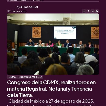
Posted
by
A Flor de Piel
by
10 meses ago
CDMX
CIUDAD DE MÉXICO
Congreso de la CDMX, realiza foros en
materia Registral, Notarial y Tenencia
de la Tierra.
Ciudad de México a 27 de agosto de 2025.