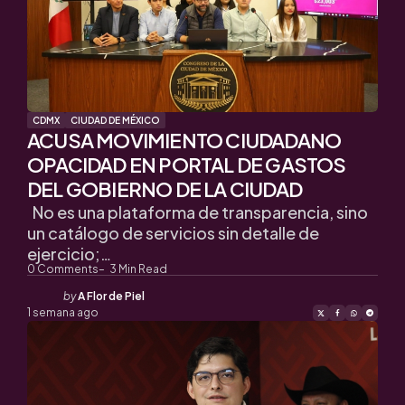
CDMX
CIUDAD DE MÉXICO
ACUSA MOVIMIENTO CIUDADANO
OPACIDAD EN PORTAL DE GASTOS
DEL GOBIERNO DE LA CIUDAD
No es una plataforma de transparencia, sino
un catálogo de servicios sin detalle de
ejercicio;…
0
Comments
3
Min Read
Posted
by
A Flor de Piel
by
1 semana ago