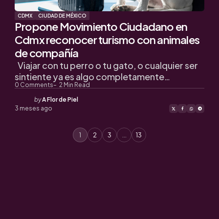
CDMX
CIUDAD DE MÉXICO
Propone Movimiento Ciudadano en
Cdmx reconocer turismo con animales
de compañía
Viajar con tu perro o tu gato, o cualquier ser
sintiente ya es algo completamente…
0
Comments
2
Min Read
Posted
by
A Flor de Piel
by
3 meses ago
1
2
3
…
13