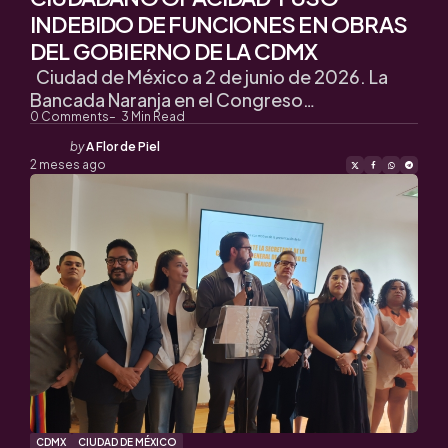
INDEBIDO DE FUNCIONES EN OBRAS
DEL GOBIERNO DE LA CDMX
Ciudad de México a 2 de junio de 2026. La
Bancada Naranja en el Congreso…
0
Comments
3
Min Read
Posted
by
A Flor de Piel
by
2 meses ago
CDMX
CIUDAD DE MÉXICO