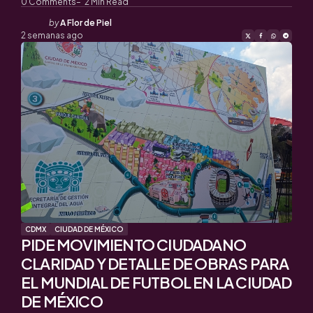
0
Comments
2
Min Read
Posted
by
A Flor de Piel
by
2 semanas ago
CDMX
CIUDAD DE MÉXICO
PIDE MOVIMIENTO CIUDADANO
CLARIDAD Y DETALLE DE OBRAS PARA
EL MUNDIAL DE FUTBOL EN LA CIUDAD
DE MÉXICO