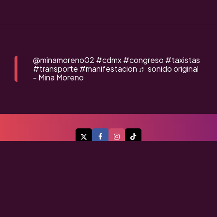
@minamoreno02
#cdmx
#congreso
#taxistas
#transporte
#manifestacion
♬ sonido original
- Mina Moreno
A Flor de Piel