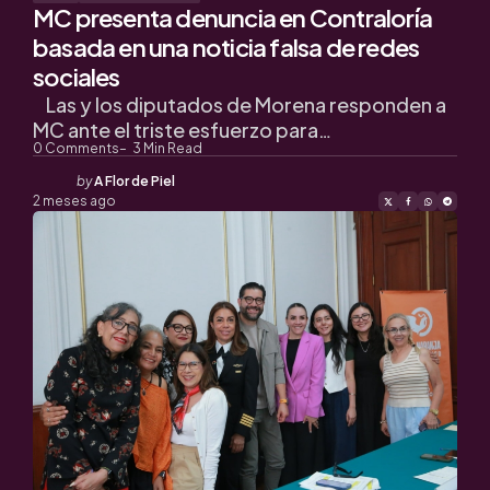
MC presenta denuncia en Contraloría
basada en una noticia falsa de redes
sociales
Las y los diputados de Morena responden a
MC ante el triste esfuerzo para…
0
Comments
3
Min Read
Posted
by
A Flor de Piel
by
2 meses ago