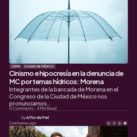
CDMX
CIUDAD DE MÉXICO
Cinismo e hipocresía en la denuncia de
MC por temas hídricos: Morena
Integrantes de la bancada de Morena en el
Congreso de la Ciudad de México nos
pronunciamos…
0
Comments
4
Min Read
Posted
by
A Flor de Piel
by
2 semanas ago