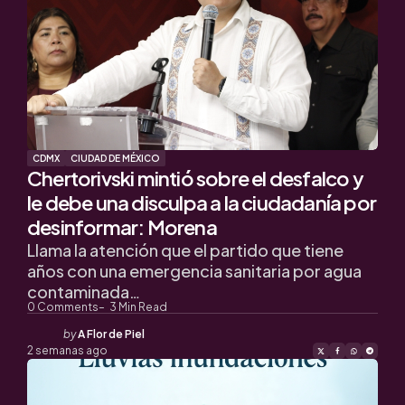
CDMX
CIUDAD DE MÉXICO
Chertorivski mintió sobre el desfalco y
le debe una disculpa a la ciudadanía por
desinformar: Morena
Llama la atención que el partido que tiene
años con una emergencia sanitaria por agua
contaminada…
0
Comments
3
Min Read
Posted
by
A Flor de Piel
by
2 semanas ago