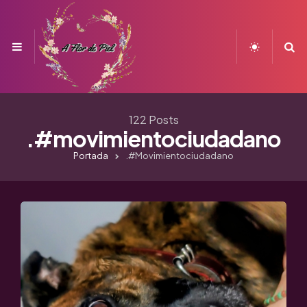
Menu
S
122 Posts
.#movimientociudadano
Portada
.#movimientociudadano