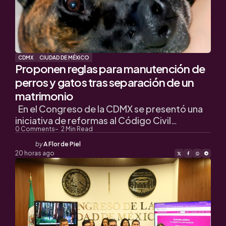
CDMX
CIUDAD DE MÉXICO
Proponen reglas para manutención de
perros y gatos tras separación de un
matrimonio
En el Congreso de la CDMX se presentó una
iniciativa de reformas al Código Civil…
0
Comments
2
Min Read
Posted
by
A Flor de Piel
by
20 horas ago