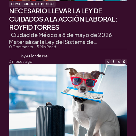
CDMX
CIUDAD DE MÉXICO
NECESARIO LLEVAR LA LEY DE
CUIDADOS A LA ACCIÓN LABORAL:
ROYFID TORRES
Ciudad de México a 8 de mayo de 2026.
Materializar la Ley del Sistema de…
0
Comments
5
Min Read
Posted
by
A Flor de Piel
by
3 meses ago