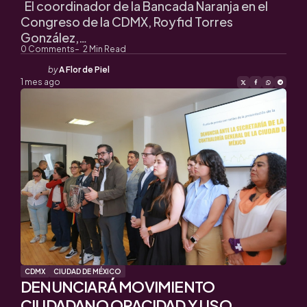
El coordinador de la Bancada Naranja en el
Congreso de la CDMX, Royfid Torres
González,…
0
Comments
2
Min Read
Posted
by
A Flor de Piel
by
1 mes ago
CDMX
CIUDAD DE MÉXICO
DENUNCIARÁ MOVIMIENTO
CIUDADANO OPACIDAD Y USO