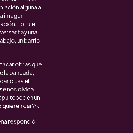
olación alguna a
na imagen
zación. Lo que
iversar hay una
abajo, un barrio
atacar obras que
de la bancada,
adano usa el
se nos olvida
apultepec en un
 quieren dar?».
ena respondió