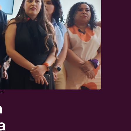
es
n
a