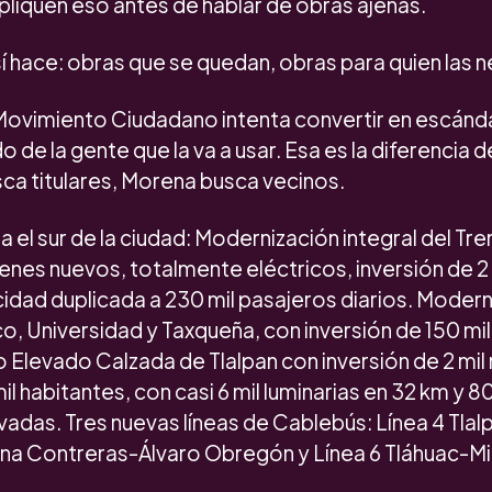
pliquen eso antes de hablar de obras ajenas.
 hace: obras que se quedan, obras para quien las 
ovimiento Ciudadano intenta convertir en escánda
o de la gente que la va a usar. Esa es la diferencia 
ca titulares, Morena busca vecinos.
a el sur de la ciudad: Modernización integral del Tre
renes nuevos, totalmente eléctricos, inversión de 2
idad duplicada a 230 mil pasajeros diarios. Modern
, Universidad y Taxqueña, con inversión de 150 mil
Elevado Calzada de Tlalpan con inversión de 2 mil 
il habitantes, con casi 6 mil luminarias en 32 km y 8
adas. Tres nuevas líneas de Cablebús: Línea 4 Tl
na Contreras-Álvaro Obregón y Línea 6 Tláhuac-Mil