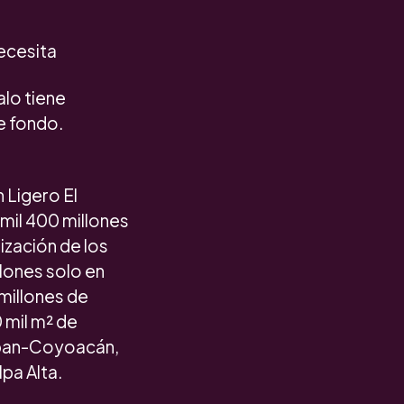
necesita
lo tiene
de fondo.
n Ligero El
 mil 400 millones
ización de los
lones solo en
millones de
0 mil m² de
alpan-Coyoacán,
pa Alta.