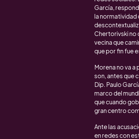
García, respond
la normatividad
descontextualiza
Chertorivski no 
vecina que camin
que por fin fue
Morena no va a 
son, antes que c
Dip. Paulo Garcí
marco del mundia
que cuando gobe
gran centro com
Ante las acusac
en redes con es