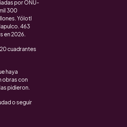
miadas por ONU-
mil 300
lones. Yólotl
lapulco. 463
s en 2026.
l 20 cuadrantes
ue haya
n obras con
as pidieron.
udad o seguir