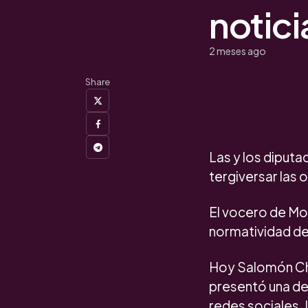
notici
2 meses ago
Share
Las y los diput
tergiversar las 
El vocero de Mo
normatividad de 
Hoy Salomón Che
presentó una den
redes sociales.