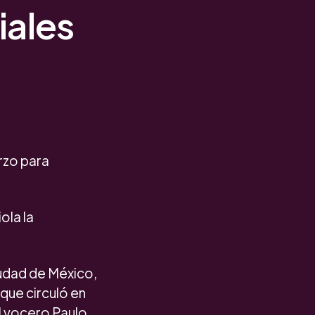
iales
rzo para
ola la
udad de México,
que circuló en
l vocero Paulo