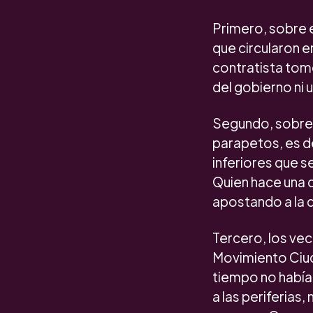
Primero, sobre e
que circularon 
contratista tomó
del gobierno ni 
Segundo, sobre l
parapetos, es d
inferiores que 
Quien hace una d
apostando a la 
Tercero, los ve
Movimiento Ciud
tiempo no había 
a las periferias