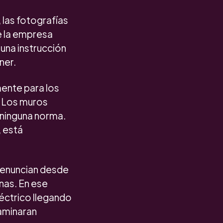
 las fotografías
e la empresa
 una instrucción
ner.
mente para los
. Los muros
 ninguna norma.
, está
denuncian desde
nas. En ese
léctrico llegando
caminaran