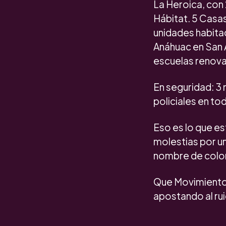
La Heroica, con
Hábitat. 5 Casa
unidades habitac
Anáhuac en San A
escuelas renova
En seguridad: 3 
policiales en to
Eso es lo que e
molestias por u
nombre de coloni
Que Movimiento 
apostando al rui