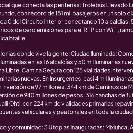
cial que conecta las periferias: Trolebús Elevado L
 mundo, con récord de 151 mil pasajeros en un solo dí
nea 0 del Circuito Interior conectando 10 alcaldías.
icos de cero emisiones para el RTP con WiFi, rampa
ca braille.
colonias donde vive la gente: Ciudad Iluminada: Co
iluminadas en las 16 alcaldías y 50 mil luminarias nu
a Libre, Camina Segura con 125 vialidades interven
minarias nuevas. En Insurgentes: casi 4 mil luminari
 inversión de 97 millones. 344 km de Caminos de M
ersión de 940 millones de pesos. 316 canchas de fu
ualli Ohtli con 224 km de vialidades primarias repa
puentes vehiculares y peatonales en toda la ciudad
ico y comunidad: 3 Utopías inauguradas: Mixiuhca, 