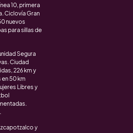
ínea 10, primera
a. Ciclovía Gran
 50 nuevos
s para sillas de
munidad Segura
evas. Ciudad
idas, 226 km y
as en 50 km
ujeres Libres y
tbol
vimentadas.
.
Azcapotzalco y