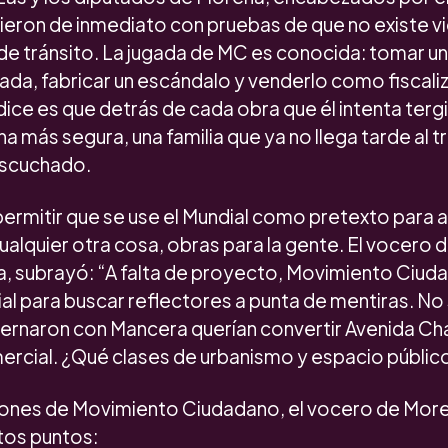
ieron de inmediato con pruebas de que no existe vi
 de tránsito. La jugada de MC es conocida: tomar u
da, fabricar un escándalo y venderlo como fiscali
dice es que detrás de cada obra que él intenta terg
a más segura, una familia que ya no llega tarde al tr
 escuchado.
permitir que se use el Mundial como pretexto para 
ualquier otra cosa, obras para la gente. El vocero 
a, subrayó: “A falta de proyecto, Movimiento Ciud
l para buscar reflectores a punta de mentiras. No 
rnaron con Mancera querían convertir Avenida Ch
ercial. ¿Qué clases de urbanismo y espacio público
iones de Movimiento Ciudadano, el vocero de Mor
tos puntos: