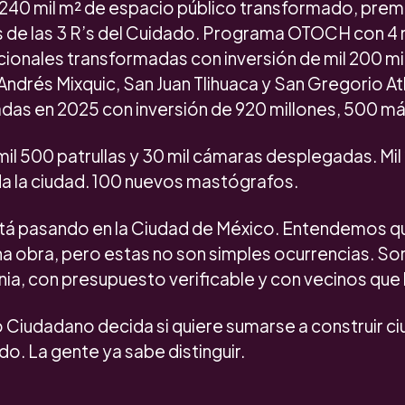
 240 mil m² de espacio público transformado, pre
s de las 3 R’s del Cuidado. Programa OTOCH con 4 
ionales transformadas con inversión de mil 200 mil
ndrés Mixquic, San Juan Tlihuaca y San Gregorio At
das en 2025 con inversión de 920 millones, 500 má
mil 500 patrullas y 30 mil cámaras desplegadas. Mi
da la ciudad. 100 nuevos mastógrafos.
stá pasando en la Ciudad de México. Entendemos q
na obra, pero estas no son simples ocurrencias. So
a, con presupuesto verificable y con vecinos que l
Ciudadano decida si quiere sumarse a construir ci
do. La gente ya sabe distinguir.