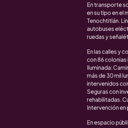
En transporte so
en su tipo en el
Tenochtitlán. Lí
autobuses eléctr
ruedas y señaléti
En las calles y 
con 86 colonias 
Iluminada: Camin
más de 30 mil lu
intervenidos con
Seguras con inv
rehabilitadas. C
Intervención en 
En espacio públ