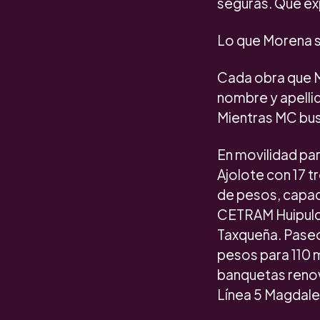
seguras. Que ex
Lo que Morena sí
Cada obra que M
nombre y apellid
Mientras MC bus
En movilidad par
Ajolote con 17 t
de pesos, capac
CETRAM Huipulco
Taxqueña. Paseo 
pesos para 110 m
banquetas renov
Línea 5 Magdale