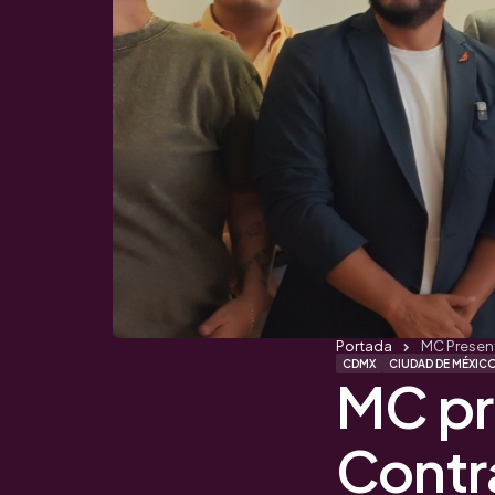
Portada
MC Present
CDMX
CIUDAD DE MÉXIC
MC pr
Contr