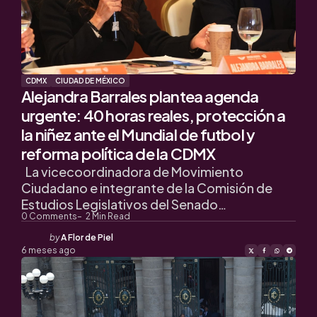
CDMX
CIUDAD DE MÉXICO
Alejandra Barrales plantea agenda
urgente: 40 horas reales, protección a
la niñez ante el Mundial de futbol y
reforma política de la CDMX
La vicecoordinadora de Movimiento
Ciudadano e integrante de la Comisión de
Estudios Legislativos del Senado…
0
Comments
2
Min Read
Posted
by
A Flor de Piel
by
6 meses ago