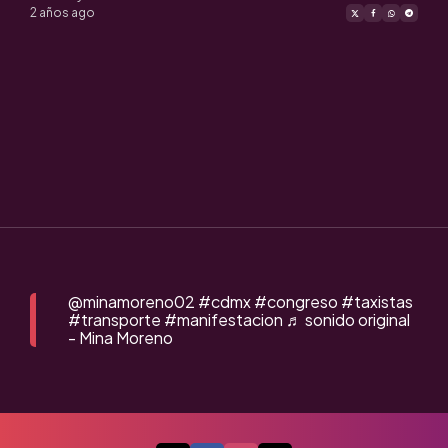
by
2 años ago
@minamoreno02
#cdmx
#congreso
#taxistas
#transporte
#manifestacion
♬ sonido original
- Mina Moreno