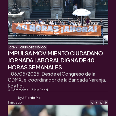
CDMX
CIUDAD DE MÉXICO
IMPULSA MOVIMIENTO CIUDADANO
JORNADA LABORAL DIGNA DE 40
HORAS SEMANALES
06/05/2025. Desde el Congreso de la
CDMX, el coordinador de la Bancada Naranja,
Royfid…
0
Comments
3
Min Read
Posted
by
A Flor de Piel
by
1 año ago