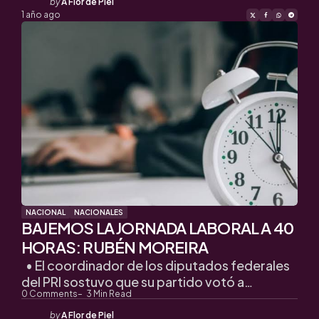
Posted
by
A Flor de Piel
by
1 año ago
NACIONAL
NACIONALES
BAJEMOS LA JORNADA LABORAL A 40
HORAS: RUBÉN MOREIRA
• El coordinador de los diputados federales
del PRI sostuvo que su partido votó a…
0
Comments
3
Min Read
Posted
by
A Flor de Piel