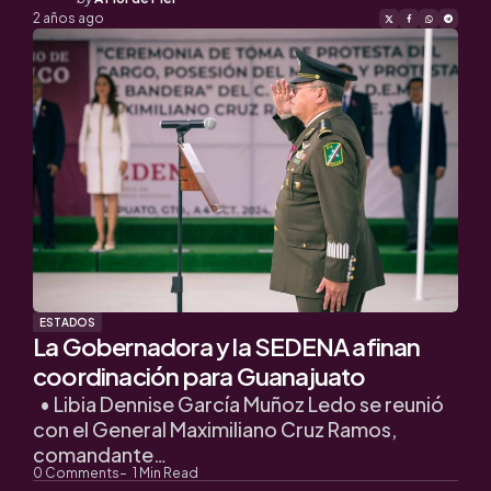
by
2 años ago
ESTADOS
La Gobernadora y la SEDENA afinan
coordinación para Guanajuato
• Libia Dennise García Muñoz Ledo se reunió
con el General Maximiliano Cruz Ramos,
comandante…
0
Comments
1
Min Read