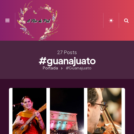
Menu
S
27 Posts
#guanajuato
Portada
#guanajuato