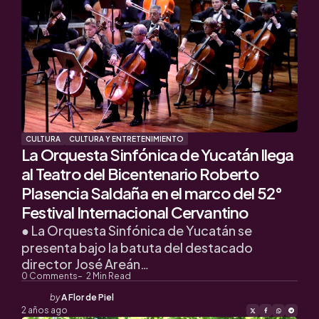
CULTURA
CULTURA Y ENTRETENIMIENTO
La Orquesta Sinfónica de Yucatán llega
al Teatro del Bicentenario Roberto
Plasencia Saldaña en el marco del 52°
Festival Internacional Cervantino
● La Orquesta Sinfónica de Yucatán se
presenta bajo la batuta del destacado
director José Areán…
0
Comments
2
Min Read
Posted
by
A Flor de Piel
by
2 años ago