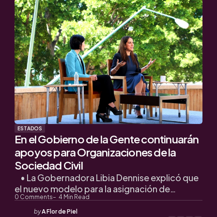
ESTADOS
En el Gobierno de la Gente continuarán
apoyos para Organizaciones de la
Sociedad Civil
• La Gobernadora Libia Dennise explicó que
el nuevo modelo para la asignación de…
0
Comments
4
Min Read
Posted
by
A Flor de Piel