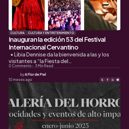
CULTURA
CULTURA Y ENTRETENIMIENTO
Inauguran la edición 53 del Festival
Internacional Cervantino
• Libia Dennise da la bienvenida a las y los
visitantes a “la Fiesta del…
0
Comments
3
Min Read
Posted
by
A Flor de Piel
by
10 meses ago