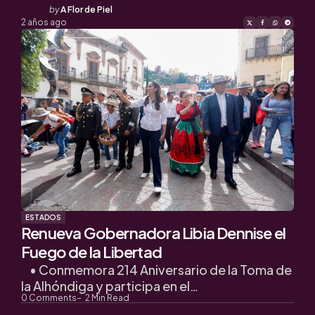
Posted
by
A Flor de Piel
by
2 años ago
ESTADOS
Renueva Gobernadora Libia Dennise el
Fuego de la Libertad
• Conmemora 214 Aniversario de la Toma de
la Alhóndiga y participa en el…
0
Comments
2
Min Read