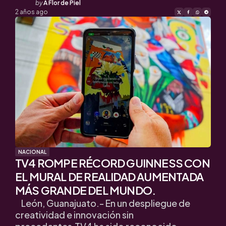
Posted
by
A Flor de Piel
by
2 años ago
NACIONAL
TV4 ROMPE RÉCORD GUINNESS CON
EL MURAL DE REALIDAD AUMENTADA
MÁS GRANDE DEL MUNDO.
León, Guanajuato.- En un despliegue de
creatividad e innovación sin