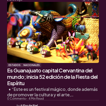
ESTADOS
NACIONALES
Es Guanajuato capital Cervantina del
mundo; inicia 52 edición de la Fiesta del
Espíritu
• “Este es un festival mágico, donde además
de promover la cultura y el arte,…
0
Comments
4
Min Read
Posted
by
A Flor de Piel