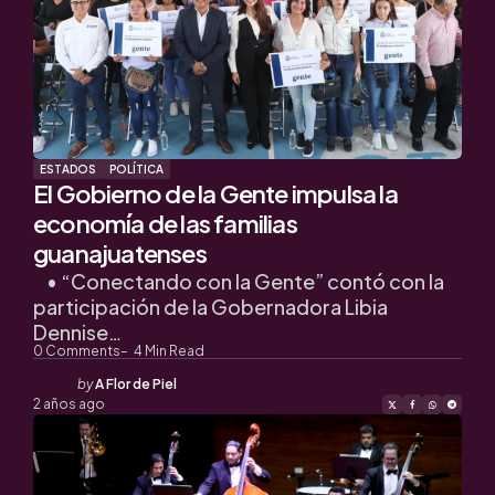
ESTADOS
POLÍTICA
El Gobierno de la Gente impulsa la
economía de las familias
guanajuatenses
• “Conectando con la Gente” contó con la
participación de la Gobernadora Libia
Dennise…
0
Comments
4
Min Read
Posted
by
A Flor de Piel
by
2 años ago