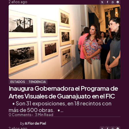
by
2 años ago
ESTADOS
TENDENCIA
Inaugura Gobernadora el Programa de
Artes Visuales de Guanajuato en el FIC
• Son 31 exposiciones, en 18 recintos con
más de 500 obras. •…
0
Comments
3
Min Read
Posted
by
A Flor de Piel
by
2 años ago