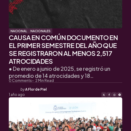
NACIONAL
NACIONALES
CAUSA EN COMÚN DOCUMENTO EN
EL PRIMER SEMESTRE DEL AÑO QUE
SE REGISTRARON AL MENOS 2,517
ATROCIDADES
● De enero a junio de 2025, se registró un
promedio de 14 atrocidades y 18…
0
Comments
2
Min Read
Posted
by
A Flor de Piel
by
1 año ago