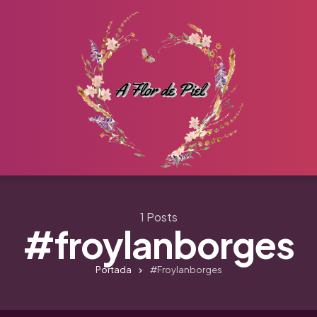
1 Posts
#froylanborges
Portada
#froylanborges