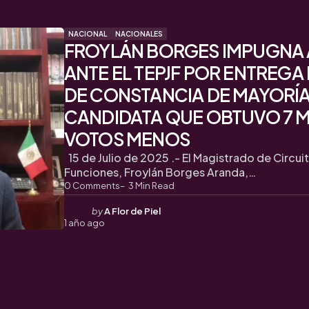
NACIONAL
NACIONALES
FROYLÁN BORGES IMPUGNA A
ANTE EL TEPJF POR ENTREGA 
DE CONSTANCIA DE MAYORÍA
CANDIDATA QUE OBTUVO 7 M
VOTOS MENOS
15 de Julio de 2025 .- El Magistrado de Circui
Funciones, Froylán Borges Aranda,…
0
Comments
3
Min Read
Posted
by
A Flor de Piel
1 año ago
by