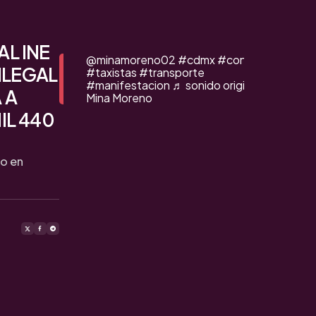
L INE
@minamoreno02
#cdmx
#congreso
ILEGAL
#taxistas
#transporte
#manifestacion
♬ sonido original -
 A
Mina Moreno
IL 440
to en