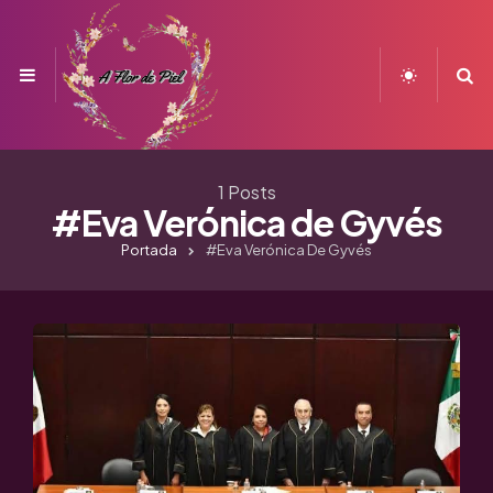
Menu
S
1 Posts
#Eva Verónica de Gyvés
Portada
#Eva Verónica De Gyvés