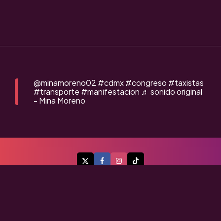
@minamoreno02
#cdmx
#congreso
#taxistas
#transporte
#manifestacion
♬ sonido original
- Mina Moreno