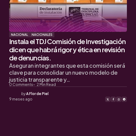
NACIONAL
NACIONALES
Instala el TDJ Comisión de Investigación
dicen que habrá rigor y ética en revisión
de denuncias.
Aseguran integrantes que esta comisión será
clave para consolidar un nuevo modelo de
justicia transparente y…
0
Comments
2
Min Read
Posted
by
A Flor de Piel
by
9 meses ago