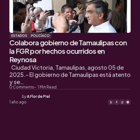
ESTADOS
POLICÍACO
Colabora gobierno de Tamaulipas con
la FGR por hechos ocurridos en
Reynosa
Ciudad Victoria, Tamaulipas, agosto 05 de
2025.- El gobierno de Tamaulipas está atento
y se…
0
Comments
1
Min Read
Posted
by
A Flor de Piel
by
1 año ago