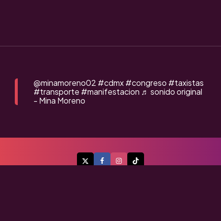
@minamoreno02
#cdmx
#congreso
#taxistas
#transporte
#manifestacion
♬ sonido original
- Mina Moreno