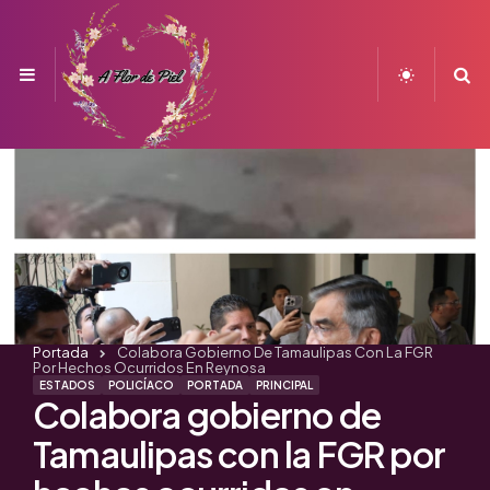
Menu
S
Portada
Colabora Gobierno De Tamaulipas Con La FGR
Por Hechos Ocurridos En Reynosa
ESTADOS
POLICÍACO
PORTADA
PRINCIPAL
Colabora gobierno de
Tamaulipas con la FGR por