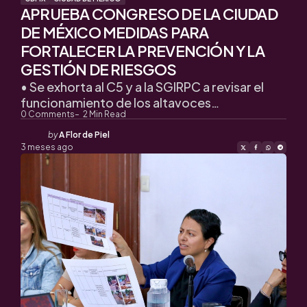
APRUEBA CONGRESO DE LA CIUDAD
DE MÉXICO MEDIDAS PARA
FORTALECER LA PREVENCIÓN Y LA
GESTIÓN DE RIESGOS
•⁠ ⁠Se exhorta al C5 y a la SGIRPC a revisar el
funcionamiento de los altavoces…
0
Comments
2
Min Read
Posted
by
A Flor de Piel
by
3 meses ago