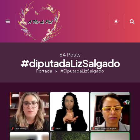
Menu
S
64 Posts
#diputadaLizSalgado
Portada
#diputadaLizSalgado