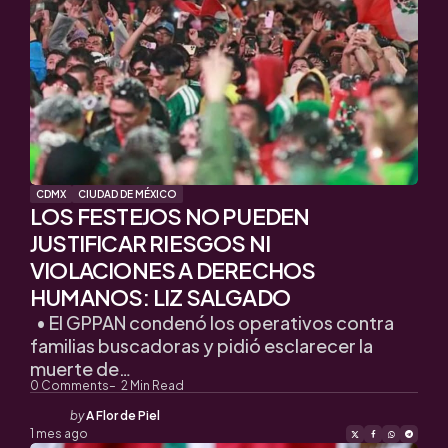
CDMX
CIUDAD DE MÉXICO
LOS FESTEJOS NO PUEDEN
JUSTIFICAR RIESGOS NI
VIOLACIONES A DERECHOS
HUMANOS: LIZ SALGADO
• El GPPAN condenó los operativos contra
familias buscadoras y pidió esclarecer la
muerte de…
0
Comments
2
Min Read
Posted
by
A Flor de Piel
by
1 mes ago