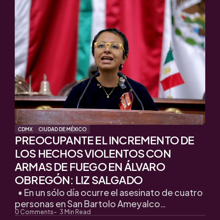
CDMX
CIUDAD DE MÉXICO
PREOCUPANTE EL INCREMENTO DE
LOS HECHOS VIOLENTOS CON
ARMAS DE FUEGO EN ÁLVARO
OBREGÓN: LIZ SALGADO
• En un sólo día ocurre el asesinato de cuatro
personas en San Bartolo Ameyalco…
0
Comments
3
Min Read