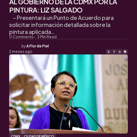
AL GOBIERNO DE LA CDMX POR LA
PINTURA: LIZ SALGADO
– Presentará un Punto de Acuerdo para
solicitar información detallada sobre la
pintura aplicada…
0
Comments
3
Min Read
Posted
by
A Flor de Piel
by
2 meses ago
CDMX
CIUDAD DE MÉXICO