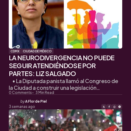
CDMX
CIUDAD DE MÉXICO
LA NEURODIVERGENCIA NO PUEDE
SEGUIR ATENDIÉNDOSE POR
PARTES: LIZ SALGADO
• La Diputada panista llamó al Congreso de
la Ciudad a construir una legislación…
0
Comments
3
Min Read
Posted
by
A Flor de Piel
by
3 semanas ago