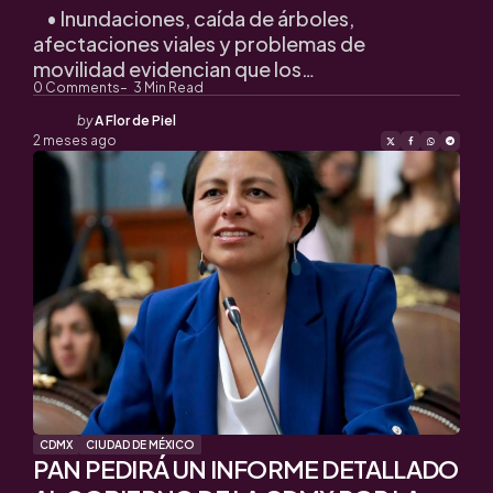
• Inundaciones, caída de árboles,
afectaciones viales y problemas de
movilidad evidencian que los…
0
Comments
3
Min Read
Posted
by
A Flor de Piel
by
2 meses ago
CDMX
CIUDAD DE MÉXICO
PAN PEDIRÁ UN INFORME DETALLADO