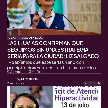
CDMX
CIUDAD DE MÉXICO
LAS LLUVIAS CONFIRMAN QUE
SEGUIMOS SIN UNA ESTRATEGIA
SERIA PARA LA CIUDAD: LIZ SALGADO
• Sabíamos que este sería un año con
precipitaciones intensas. • Las lluvias de los…
0
Comments
3
Min Read
Posted
by
A Flor de Piel
by
2 semanas ago