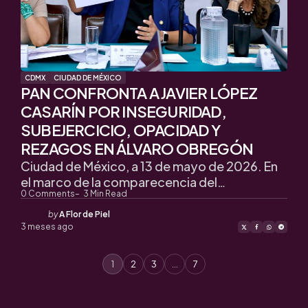
CDMX
CIUDAD DE MÉXICO
PAN CONFRONTA A JAVIER LÓPEZ
CASARÍN POR INSEGURIDAD,
SUBEJERCICIO, OPACIDAD Y
REZAGOS EN ÁLVARO OBREGÓN
Ciudad de México, a 13 de mayo de 2026. En
el marco de la comparecencia del…
0
Comments
3
Min Read
Posted
by
A Flor de Piel
by
3 meses ago
1
2
3
…
7