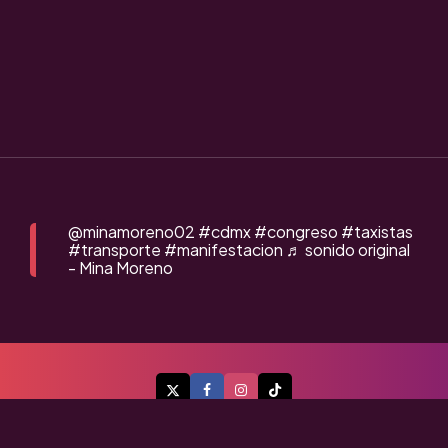
@minamoreno02
#cdmx
#congreso
#taxistas
#transporte
#manifestacion
♬ sonido original
- Mina Moreno