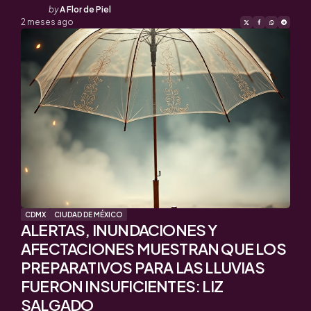
Posted
by
A Flor de Piel
by
2 meses ago
CDMX
CIUDAD DE MÉXICO
ALERTAS, INUNDACIONES Y
AFECTACIONES MUESTRAN QUE LOS
PREPARATIVOS PARA LAS LLUVIAS
FUERON INSUFICIENTES: LIZ
SALGADO