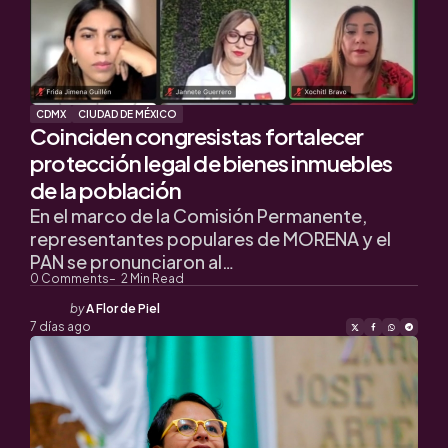
CDMX
CIUDAD DE MÉXICO
Coinciden congresistas fortalecer
protección legal de bienes inmuebles
de la población
En el marco de la Comisión Permanente,
representantes populares de MORENA y el
PAN se pronunciaron al…
0
Comments
2
Min Read
Posted
by
A Flor de Piel
by
7 días ago