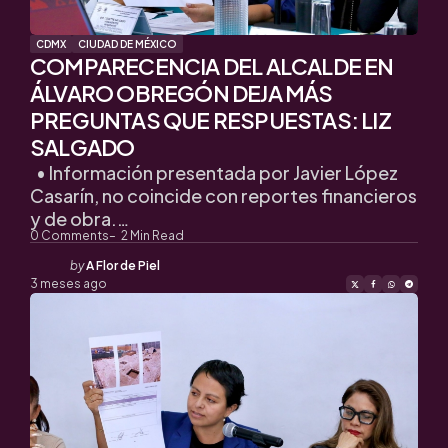
CDMX
CIUDAD DE MÉXICO
COMPARECENCIA DEL ALCALDE EN
ÁLVARO OBREGÓN DEJA MÁS
PREGUNTAS QUE RESPUESTAS: LIZ
SALGADO
• Información presentada por Javier López
Casarín, no coincide con reportes financieros
y de obra.…
0
Comments
2
Min Read
Posted
by
A Flor de Piel
by
3 meses ago