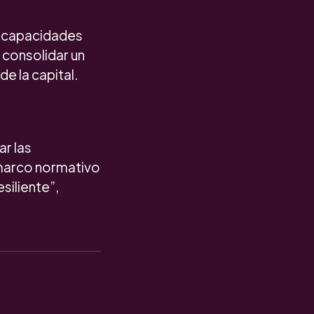
s capacidades
 consolidar un
 la capital.
ar las
 marco normativo
siliente”,