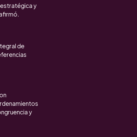
 estratégica y
afirmó.
tegral de
eferencias
con
 ordenamientos
congruencia y