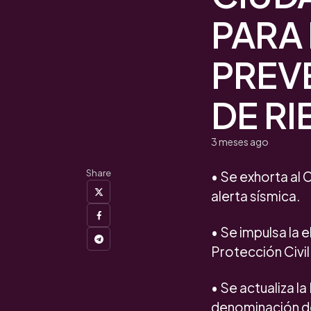
PARA
PREV
DE R
3 meses ago
Share
•⁠ ⁠Se exhorta al
alerta sísmica.
•⁠ ⁠Se impulsa l
Protección Civil
•⁠ ⁠Se actualiza 
denominación d