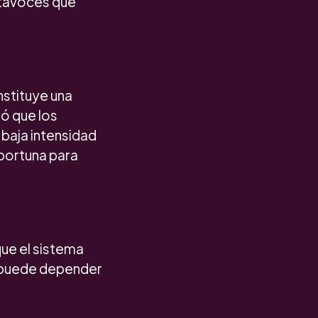
altavoces que
nstituye una
ló que los
baja intensidad
portuna para
ue el sistema
no puede depender