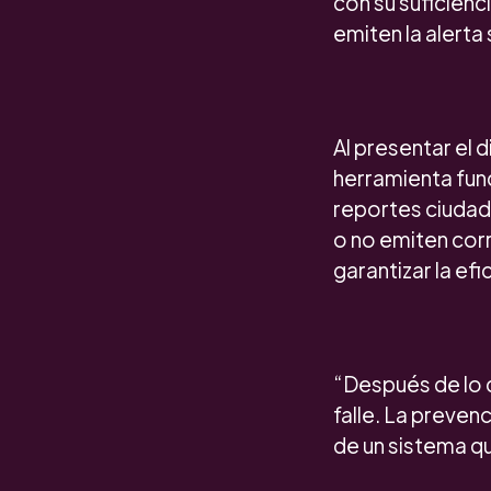
con su suficienc
emiten la alerta
Al presentar el 
herramienta fund
reportes ciudad
o no emiten cor
garantizar la efi
“Después de lo 
falle. La preven
de un sistema qu