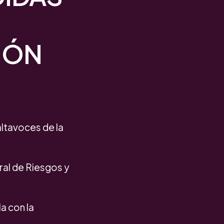
IÓN
 altavoces de la
ral de Riesgos y
la con la