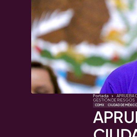
Portada
APRUEBA C
GESTIÓN DE RIESGOS
CDMX
CIUDAD DE MÉXIC
APRU
CIUD