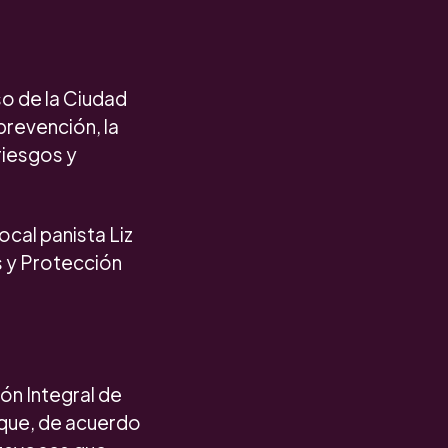
o de la Ciudad
prevención, la
riesgos y
cal panista Liz
s y Protección
ón Integral de
 que, de acuerdo