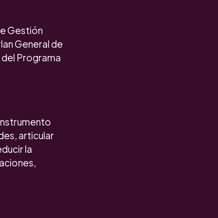
de Gestión
Plan General de
n del Programa
 instrumento
des, articular
ducir la
daciones,