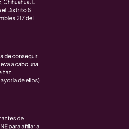
, Chihuahua. El
el Distrito 8
amblea 217 del
uta de conseguir
lleva a cabo una
e han
ayoría de ellos)
grantes de
E para afiliar a