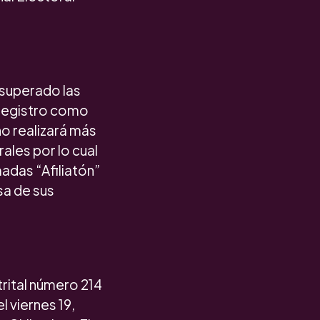
 superado las
 registro como
no realizará más
ales por lo cual
madas “Afiliatón”
sa de sus
rital número 214
 viernes 19,