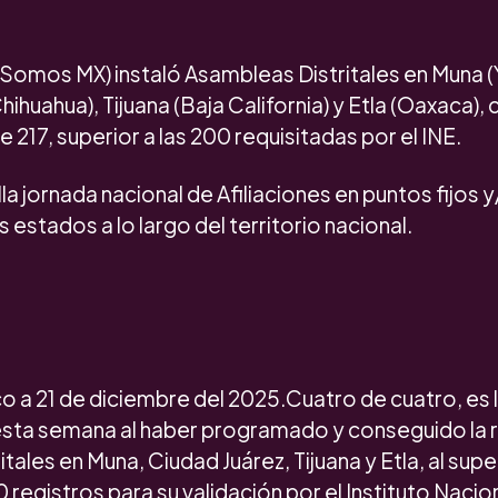
omos MX) instaló Asambleas Distritales en Muna (
ihuahua), Tijuana (Baja California) y Etla (Oaxaca), 
de 217, superior a las 200 requisitadas por el INE.
olla jornada nacional de Afiliaciones en puntos fijo
 estados a lo largo del territorio nacional.
 a 21 de diciembre del 2025.Cuatro de cuatro, es l
ta semana al haber programado y conseguido la r
tales en Muna, Ciudad Juárez, Tijuana y Etla, al sup
 registros para su validación por el Instituto Nacio