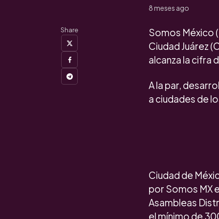
8 meses ago
Share
Somos México (S
Ciudad Juárez (Ch
alcanza la cifra 
A la par, desarr
a ciudades de los
Ciudad de México
por Somos MX es
Asambleas Distri
el mínimo de 300