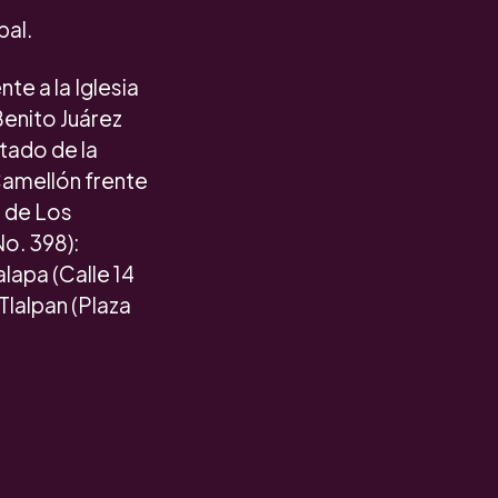
pal.
te a la Iglesia
Benito Juárez
tado de la
 Camellón frente
o de Los
o. 398):
lapa (Calle 14
Tlalpan (Plaza