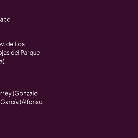
racc.
Av. de Los
ojas del Parque
a).
errey (Gonzalo
 García (Alfonso