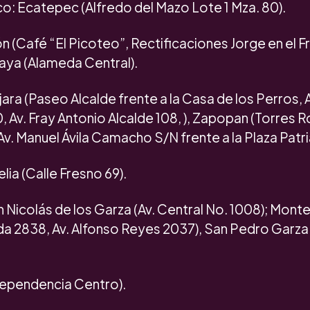
o: Ecatepec (Alfredo del Mazo Lote 1 Mza. 80).
 (Café “El Picoteo”, Rectificaciones Jorge en el F
aya (Alameda Central).
jara (Paseo Alcalde frente a la Casa de los Perros, 
 Av. Fray Antonio Alcalde 108, ), Zapopan (Torres R
v. Manuel Ávila Camacho S/N frente a la Plaza Patri
ia (Calle Fresno 69).
 Nicolás de los Garza (Av. Central No. 1008); Mont
da 2838, Av. Alfonso Reyes 2037), San Pedro Garza
ndependencia Centro).