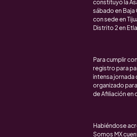
constituyó la As
sábado en Baja C
con sede en Tiju
Distrito 2 en Etl
Para cumplir con
registro para pa
intensa jornada 
organizado para 
de Afiliación en
Habiéndose acred
Somos MX cuentan