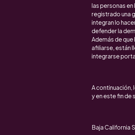
las personas en 
registrado una 
integran lo hace
defender la demo
Además de que la
afiliarse, están
integrarse porta
A continuación, 
y en este fin de
Baja California S