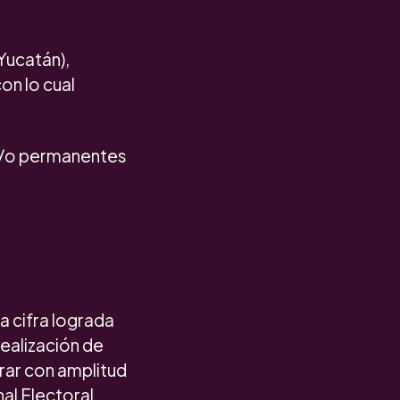
Yucatán),
con lo cual
s y/o permanentes
a cifra lograda
ealización de
erar con amplitud
nal Electoral