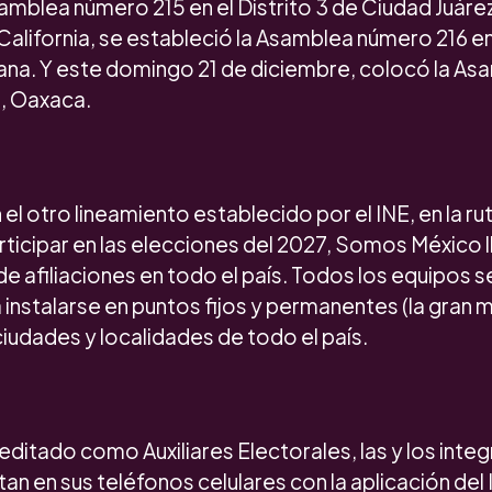
amblea número 215 en el Distrito 3 de Ciudad Juárez
alifornia, se estableció la Asamblea número 216 en 
ana. Y este domingo 21 de diciembre, colocó la As
a, Oaxaca.
 el otro lineamiento establecido por el INE, en la r
rticipar en las elecciones del 2027, Somos México 
de afiliaciones en todo el país. Todos los equipos s
instalarse en puntos fijos y permanentes (la gran m
 ciudades y localidades de todo el país.
itado como Auxiliares Electorales, las y los inte
 en sus teléfonos celulares con la aplicación del IN