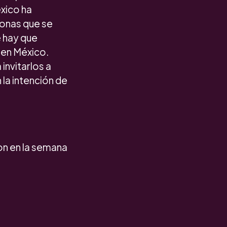
éxico ha
sonas que se
e hay que
 en México.
invitarlos a
 la intención de
ron en la semana