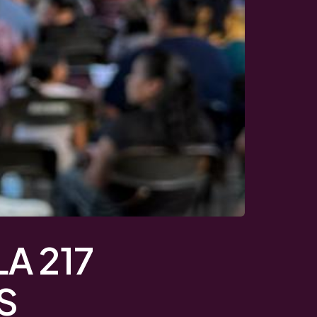
A 217
S