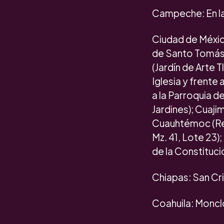
Campeche: En la 
Ciudad de México
de Santo Tomás M
(Jardín de Arte 
Iglesia y frente
a la Parroquia 
Jardines); Cuaji
Cuauhtémoc (Ref
Mz. 41, Lote 23)
de la Constituci
Chiapas: San Cri
Coahuila: Moncl