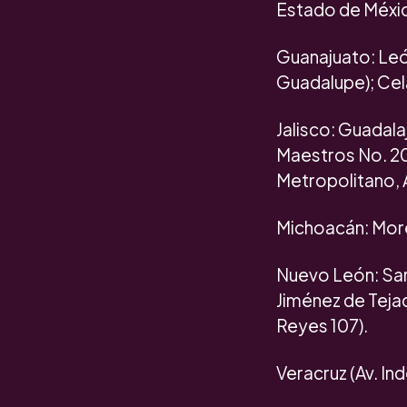
Estado de Méxic
Guanajuato: León
Guadalupe); Cel
Jalisco: Guadala
Maestros No. 20,
Metropolitano, A
Michoacán: Morel
Nuevo León: San
Jiménez de Teja
Reyes 107).
Veracruz (Av. I