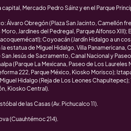
capital, Mercado Pedro Sáinz y en el Parque Princi
: Álvaro Obregón (Plaza San Jacinto, Camellón fren
oro, Jardines del Pedregal, Parque Alfonso XIII); 
Tlacoquemécatl); Coyoacán (Jardín Hidalgo a un cos
 a la estatua de Miguel Hidalgo, Villa Panamericana,
de San Jesús de Sacramento, Canal Nacional y Pase
malpa (Parque La Mexicana, Paseo de Los Laureles N
orma 222, Parque México, Kiosko Morisco); Iztapa
; Miguel Hidalgo (Reja de Los Leones Chapultepec); 
ón, Kiosko Central).
stóbal de las Casas (Av. Pichucalco 11).
ova (Cuauhtémoc 214).