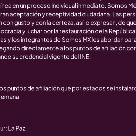
línea en un proceso individual inmediato. Somos M
gran aceptación y receptividad ciudadana. Las per
n con gusto y con la certeza, así lo expresan, de qu
cracia y luchar por la restauración de la República
s y los integrantes de Somos MX les abordan para 
 llegando directamente a los puntos de afiliación con
ndo su credencial vigente del INE.
los puntos de afiliación que por estados se instala
 semana:
ur: La Paz.