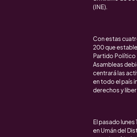
(INE).
Con estas cuatr
200 que estable
Partido Político
Asambleas debido
centrará las act
en todo el país 
derechos y libe
El pasado lunes 
en Umán del Dist