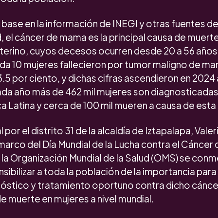
base en la información de INEGI y otras fuentes d
, el cáncer de mama es la principal causa de muert
terino, cuyos decesos ocurren desde 20 a 56 años
ada 10 mujeres fallecieron por tumor maligno de m
.5 por ciento, y dichas cifras ascendieron en 2024 
ada año más de 462 mil mujeres son diagnosticada
 Latina y cerca de 100 mil mueren a causa de est
 por el distrito 31 de la alcaldía de Iztapalapa, Valer
 marco del Día Mundial de la Lucha contra el Cánce
 la Organización Mundial de la Salud (OMS) se conm
sibilizar a toda la población de la importancia para
óstico y tratamiento oportuno contra dicho cáncer
de muerte en mujeres a nivel mundial.