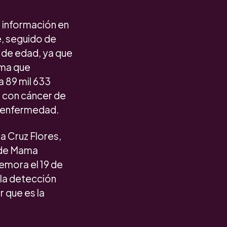
e información en
e, seguido de
 de edad, ya que
ama que
a 89 mil 633
s con cáncer de
a enfermedad.
ia Cruz Flores,
r de Mama
emora el 19 de
 la detección
 que es la