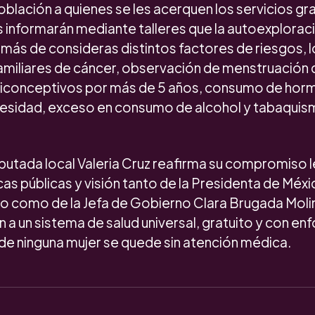
oblación a quienes se les acerquen los servicios g
s informarán mediante talleres que la autoexplorac
más de consideras distintos factores de riesgos, l
miliares de cáncer, observación de menstruación 
ticonceptivos por más de 5 años, consumo de horm
sidad, exceso en consumo de alcohol y tabaquism
iputada local Valeria Cruz reafirma su compromiso l
icas públicas y visión tanto de la Presidenta de Méxi
 como de la Jefa de Gobierno Clara Brugada Molin
a un sistema de salud universal, gratuito y con en
de ninguna mujer se quede sin atención médica.