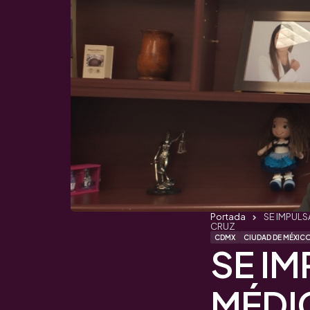
Portada
SE IMPULS
CRUZ
CDMX
CIUDAD DE MÉXIC
SE I
MÉDI