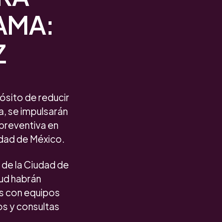
AMA:
Z
ósito de reducir
a, se impulsarán
 preventiva en
udad de México.
 de la Ciudad de
lud habrán
as con equipos
os y consultas