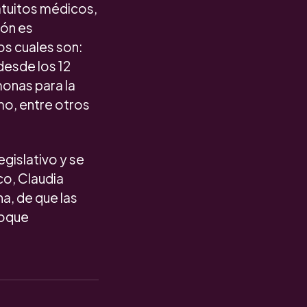
ratuitos médicos,
ión es
os cuales son:
desde los 12
onas para la
o, entre otros
egislativo y se
co, Claudia
a, de que las
foque