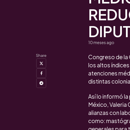
REDU
DIPUT
10 meses ago
Share
Congreso de la 
los altos índic
atenciones médic
distintas coloni
Así lo informó l
México, Valeria 
alianzas con lab
como: mastógrafo
generales para t