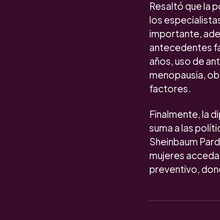
Resaltó que la p
los especialista
importante, ade
antecedentes fa
años, uso de an
menopausia, obe
factores.
Finalmente, la d
suma a las polít
Sheinbaum Pardo
mujeres accedan 
preventivo, don