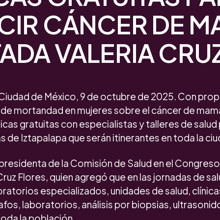
CIR CÁNCER DE M
ADA VALERIA CRU
Ciudad de México, 9 de octubre de 2025. Con prop
es de mortandad en mujeres sobre el cáncer de mam
as gratuitas con especialistas y talleres de salud
as de Iztapalapa que serán itinerantes en toda la ci
a presidenta de la Comisión de Salud en el Congreso
Cruz Flores, quien agregó que en las jornadas de sa
oratorios especializados, unidades de salud, clínic
s, laboratorios, análisis por biopsias, ultrasonid
oda la población.