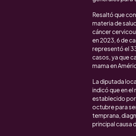
Resaltó que con 
materia de salud
cáncer cervicou
en 2023, 6 de c
representó el 33
casos, ya que c
mama en América
La diputada local
indicó que en el
establecido por
octubre para sen
temprana, diagn
principal causa 