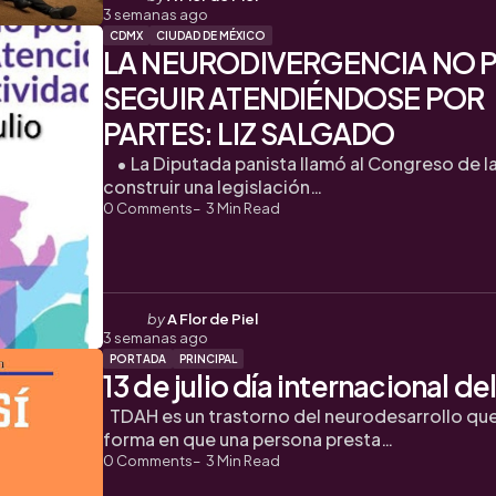
3 semanas ago
by
CDMX
CIUDAD DE MÉXICO
LA NEURODIVERGENCIA NO 
SEGUIR ATENDIÉNDOSE POR
PARTES: LIZ SALGADO
• La Diputada panista llamó al Congreso de l
construir una legislación…
0
Comments
3
Min Read
Posted
by
A Flor de Piel
3 semanas ago
by
PORTADA
PRINCIPAL
13 de julio día internacional d
TDAH es un trastorno del neurodesarrollo que
forma en que una persona presta…
0
Comments
3
Min Read