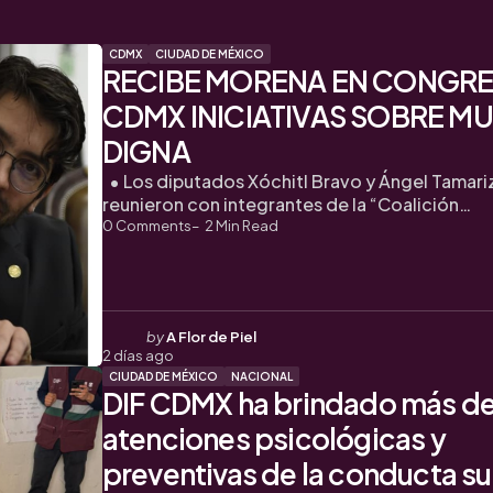
CDMX
CIUDAD DE MÉXICO
RECIBE MORENA EN CONGR
CDMX INICIATIVAS SOBRE M
DIGNA
• Los diputados Xóchitl Bravo y Ángel Tamari
reunieron con integrantes de la “Coalición…
0
Comments
2
Min Read
Posted
by
A Flor de Piel
2 días ago
by
CIUDAD DE MÉXICO
NACIONAL
DIF CDMX ha brindado más de 
atenciones psicológicas y
preventivas de la conducta su