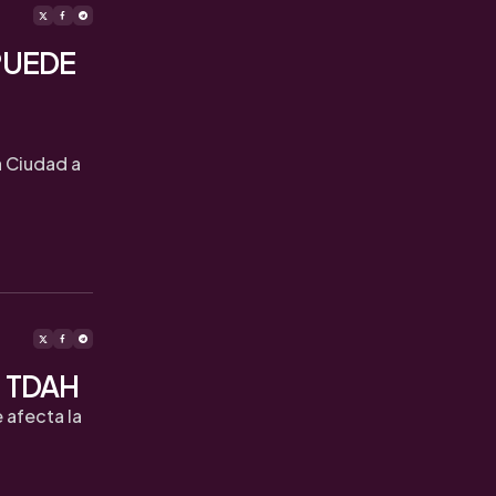
PUEDE
a Ciudad a
el TDAH
 afecta la