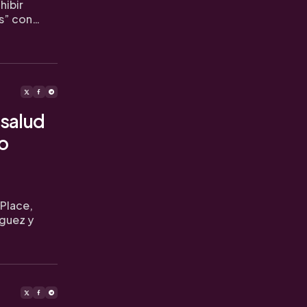
hibir
s” con…
 salud
to
 Place,
íguez y