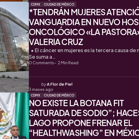
CDMX
CIUDAD DE MÉXICO
*TENDRÁN MUJERES ATENCI
VANGUARDIA EN NUEVO HOS
ONCOLÓGICO «LA PASTORA
VALERIA CRUZ
• El cáncer en mujeres es la tercera causa de 
Se suma a…
0
Comments
2
Min Read
Posted
by
A Flor de Piel
3 meses ago
by
CDMX
CIUDAD DE MÉXICO
NO EXISTE LA BOTANA FIT
SATURADA DE SODIO”; HACE
LAGO PROPONE FRENAR EL
“HEALTHWASHING” EN MÉXI