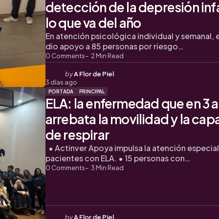
detección de la depresión infa
lo que va del año
En atención psicológica individual y semanal, e
dio apoyo a 85 personas por riesgo…
0
Comments
2
Min Read
Posted
by
A Flor de Piel
3 días ago
by
PORTADA
PRINCIPAL
ELA: la enfermedad que en 3 
arrebata la movilidad y la ca
de respirar
• Actinver Apoya impulsa la atención especia
pacientes con ELA. • 15 personas con…
0
Comments
3
Min Read
Posted
by
A Flor de Piel