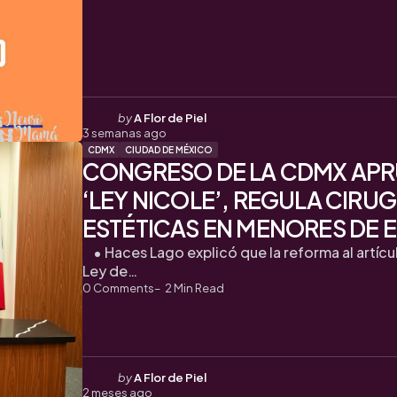
Posted
by
A Flor de Piel
3 semanas ago
by
CDMX
CIUDAD DE MÉXICO
CONGRESO DE LA CDMX AP
‘LEY NICOLE’, REGULA CIRUG
ESTÉTICAS EN MENORES DE 
• Haces Lago explicó que la reforma al artícul
Ley de…
0
Comments
2
Min Read
Posted
by
A Flor de Piel
2 meses ago
by