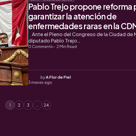
Pablo Trejo propone reforma 
garantizar la atención de
enfermedades raras en la C
Ante el Pleno del Congreso de la Ciudad de M
diputado Pablo Trejo…
0
Comments
2
Min Read
Posted
by
A Flor de Piel
3 meses ago
by
1
2
3
…
24