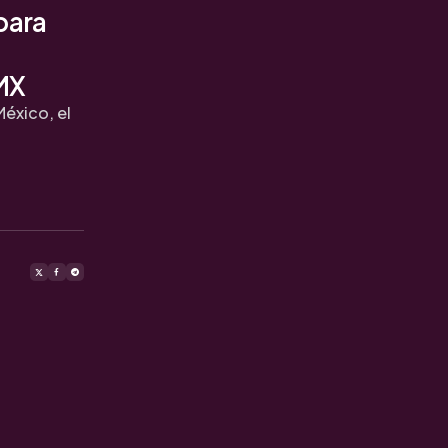
para
DMX
éxico, el