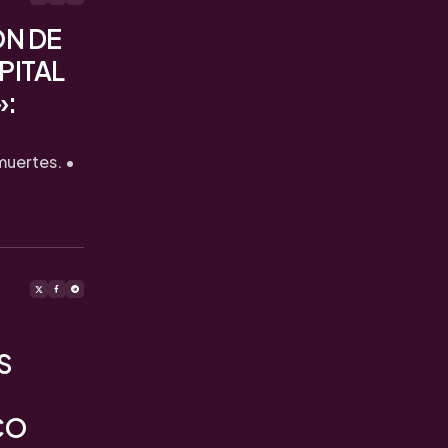
ÓN DE
PITAL
»:
muertes. •
S
CO