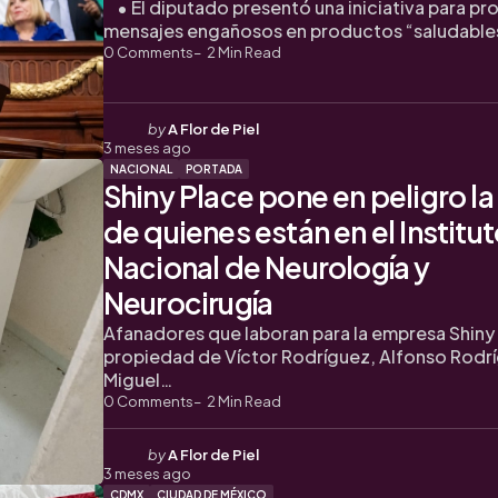
• El diputado presentó una iniciativa para pro
mensajes engañosos en productos “saludable
0
Comments
2
Min Read
Posted
by
A Flor de Piel
3 meses ago
by
NACIONAL
PORTADA
Shiny Place pone en peligro la
de quienes están en el Institu
Nacional de Neurología y
Neurocirugía
Afanadores que laboran para la empresa Shiny
propiedad de Víctor Rodríguez, Alfonso Rodr
Miguel…
0
Comments
2
Min Read
Posted
by
A Flor de Piel
3 meses ago
by
CDMX
CIUDAD DE MÉXICO