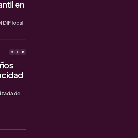
ntil en
l DIF local
años
pacidad
lizada de