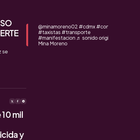
ESO
@minamoreno02
#cdmx
#congreso
UERTE
#taxistas
#transporte
#manifestacion
♬ sonido original -
Mina Moreno
z se
10 mil
icida y