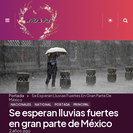
Menu
S
Portada
Se Esperan Lluvias Fuertes En Gran Parte De
México
NACIONALES
NATIONAL
PORTADA
PRINCIPAL
Se esperan lluvias fuertes
en gran parte de México
2 años ago