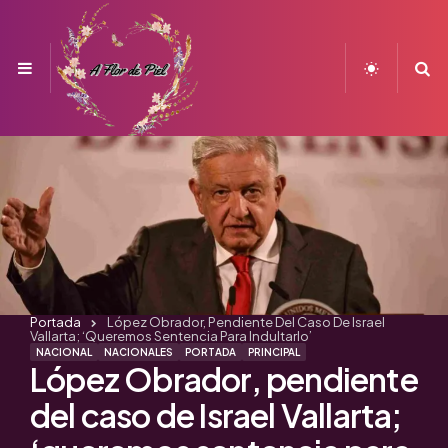
Menu
S
Portada
López Obrador, Pendiente Del Caso De Israel
Vallarta; ‘queremos Sentencia Para Indultarlo’
NACIONAL
NACIONALES
PORTADA
PRINCIPAL
López Obrador, pendiente
del caso de Israel Vallarta;