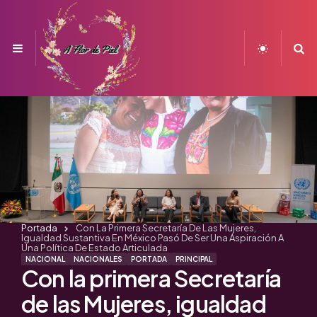
Menu
S
Portada
Con La Primera Secretaría De Las Mujeres,
Igualdad Sustantiva En México Pasó De Ser Una Aspiración A
Una Política De Estado Articulada
NACIONAL
NACIONALES
PORTADA
PRINCIPAL
Con la primera Secretaría
de las Mujeres, igualdad