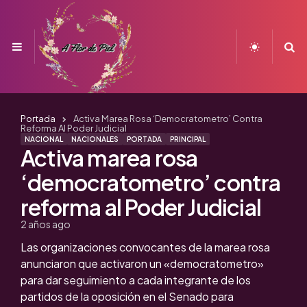
Menu
S
Portada
Activa Marea Rosa ‘democratometro’ Contra
Reforma Al Poder Judicial
NACIONAL
NACIONALES
PORTADA
PRINCIPAL
Activa marea rosa
‘democratometro’ contra
reforma al Poder Judicial
2 años ago
Las organizaciones convocantes de la marea rosa
anunciaron que activaron un «democratometro»
para dar seguimiento a cada integrante de los
partidos de la oposición en el Senado para