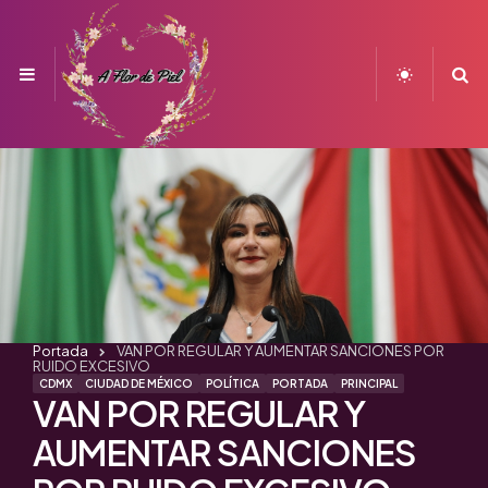
Menu
S
Portada
VAN POR REGULAR Y AUMENTAR SANCIONES POR
RUIDO EXCESIVO
CDMX
CIUDAD DE MÉXICO
POLÍTICA
PORTADA
PRINCIPAL
VAN POR REGULAR Y
AUMENTAR SANCIONES