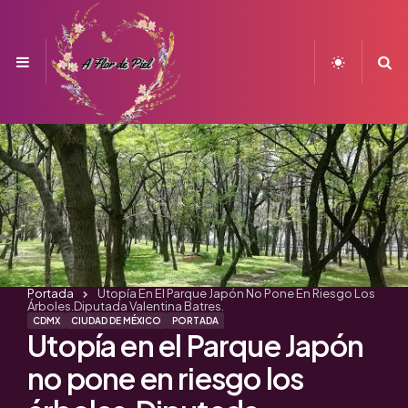
Menu
S
Portada
Utopía En El Parque Japón No Pone En Riesgo Los
Árboles.Diputada Valentina Batres.
CDMX
CIUDAD DE MÉXICO
PORTADA
Utopía en el Parque Japón
no pone en riesgo los