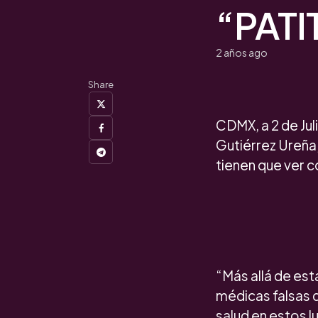
“PAT
2 años ago
Share
CDMX, a 2 de Jul
Gutiérrez Ureña,
tienen que ver c
“Más allá de est
médicas falsas q
salud en estos l