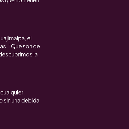
s que no tienen
uajimalpa, el
sas. “Que son de
 descubrimos la
 cualquier
o sin una debida