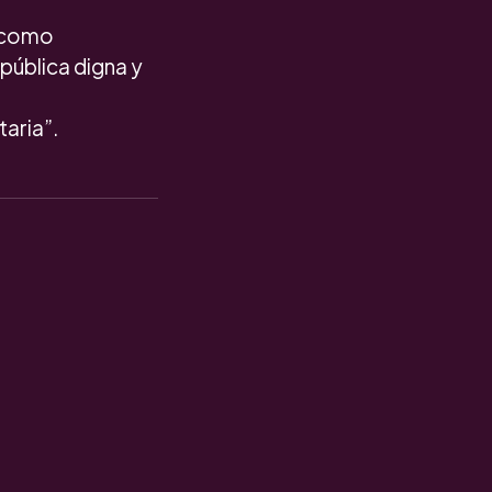
a como
pública digna y
aria”.