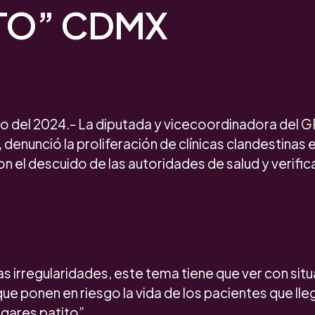
ITO” CDMX
io del 2024.- La diputada y vicecoordinadora del 
 denunció la proliferación de clínicas clandestinas
on el descuido de las autoridades de salud y verific
as irregularidades, este tema tiene que ver con sit
ue ponen en riesgo la vida de los pacientes que lleg
ugares patito”.