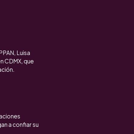
GPPAN, Luisa
 en CDMX, que
ación.
uaciones
an a confiar su