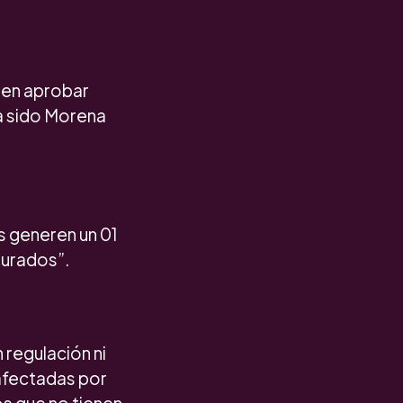
e en aprobar
ha sido Morena
s generen un 01
surados”.
 regulación ni
afectadas por