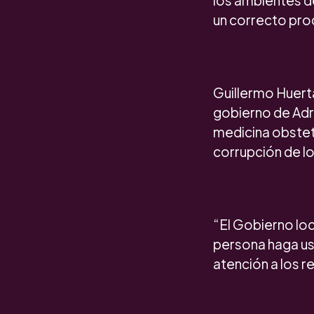
los ambientes d
un correcto proc
Guillermo Huerta
gobierno de Adri
medicina obstet
corrupción de l
“El Gobierno loc
persona haga uso
atención a los r