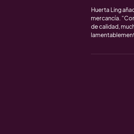
Huerta Ling añad
mercancía. “Com
de calidad, muc
lamentablemente 