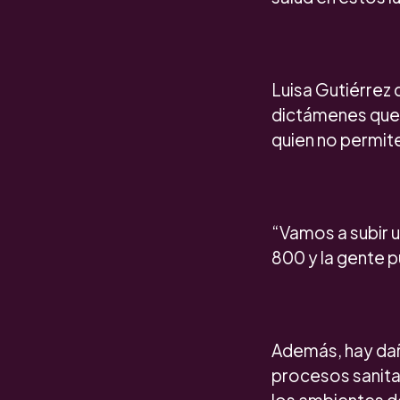
Luisa Gutiérrez 
dictámenes que t
quien no permit
“Vamos a subir u
800 y la gente 
Además, hay daño
procesos sanita