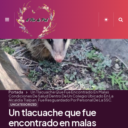
Menu
S
Portada
Un Tlacuache Que Fue Encontrado En Malas
Condiciones De Salud Dentro De Un Colegio Ubicado En La
Alcaldía Tlalpan, Fue Resguardado Por Personal De La SSC.
UNCATEGORIZED
Un tlacuache que fue
encontrado en malas