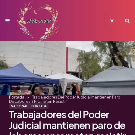
Menu
S
Portada
Trabajadores Del Poder Judicial Mantienen Paro
De Labores Y Prometen Resistir
NACIONAL
PORTADA
Trabajadores del Poder
Judicial mantienen paro de