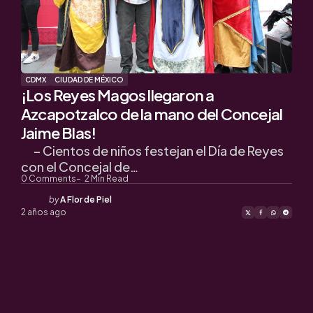
CDMX
CIUDAD DE MÉXICO
¡Los Reyes Magos llegaron a
Azcapotzalco de la mano del Concejal
Jaime Blas!
– Cientos de niños festejan el Día de Reyes
con el Concejal de…
0
Comments
2
Min Read
Posted
by
A Flor de Piel
by
2 años ago