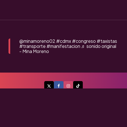
@minamoreno02
#cdmx
#congreso
#taxistas
#transporte
#manifestacion
♬ sonido original
- Mina Moreno