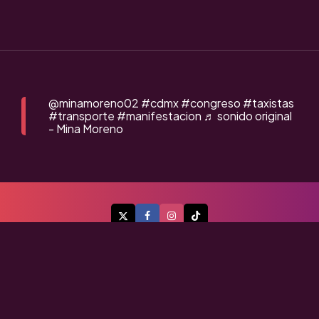
@minamoreno02
#cdmx
#congreso
#taxistas
#transporte
#manifestacion
♬ sonido original
- Mina Moreno