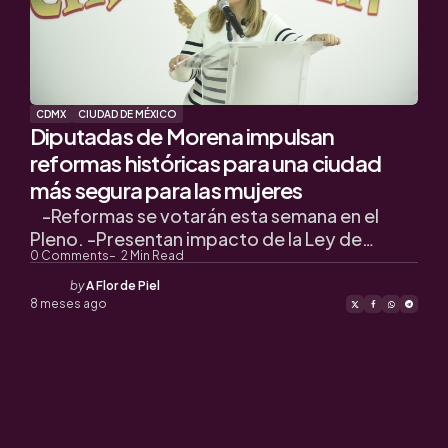
CDMX
CIUDAD DE MÉXICO
Diputadas de Morena impulsan
reformas históricas para una ciudad
más segura para las mujeres
-Reformas se votarán esta semana en el
Pleno. -Presentan impacto de la Ley de…
0
Comments
2
Min Read
Posted
by
A Flor de Piel
by
8 meses ago