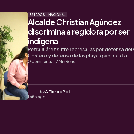
ESTADOS
NACIONAL
Alcalde Christian Agúndez
discrimina a regidora por ser
indígena
Petra Juárez sufre represalias por defensa de
Costero y defensa de las playas públicas La…
0
Comments
2
Min Read
Posted
by
A Flor de Piel
1 año ago
by