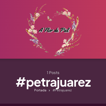
1 Posts
#petrajuarez
Portada
#petrajuarez