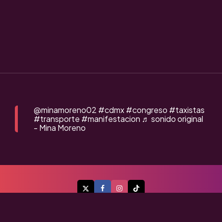
@minamoreno02
#cdmx
#congreso
#taxistas
#transporte
#manifestacion
♬ sonido original
- Mina Moreno