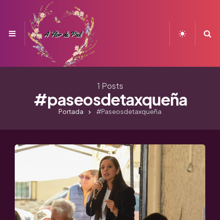
Menu
S
1 Posts
#paseosdetaxqueña
Portada
#paseosdetaxqueña