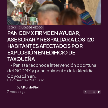
CDMX
CIUDAD DE MÉXICO
PAN CDMX FIRME EN AYUDAR,
ASESORAR Y RESPALDAR A LOS 120
HABITANTES AFECTADOS POR
EXPLOSIÓN EN EDIFICIO DE
TAXQUEÑA
• Panista reconoce intervención oportuna
del GCDMX y principalmente de la Alcaldía
Coyoacán en…
0
Comments
2
Min Read
Posted
by
A Flor de Piel
by
7 meses ago