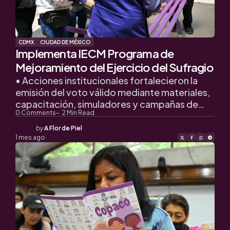
CDMX
CIUDAD DE MÉXICO
Implementa IECM Programa de
Mejoramiento del Ejercicio del Sufragio
• Acciones institucionales fortalecieron la
emisión del voto válido mediante materiales,
capacitación, simuladores y campañas de…
0
Comments
2
Min Read
Posted
by
A Flor de Piel
by
1 mes ago