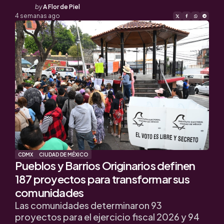
Posted
by
A Flor de Piel
by
4 semanas ago
CDMX
CIUDAD DE MÉXICO
Pueblos y Barrios Originarios definen
187 proyectos para transformar sus
comunidades
Las comunidades determinaron 93
proyectos para el ejercicio fiscal 2026 y 94