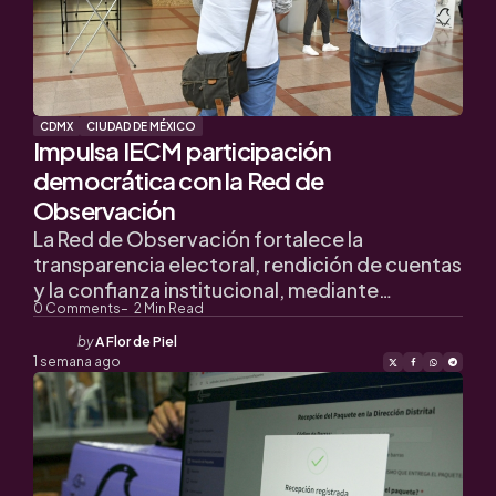
CDMX
CIUDAD DE MÉXICO
Impulsa IECM participación
democrática con la Red de
Observación
La Red de Observación fortalece la
transparencia electoral, rendición de cuentas
y la confianza institucional, mediante…
0
Comments
2
Min Read
Posted
by
A Flor de Piel
by
1 semana ago