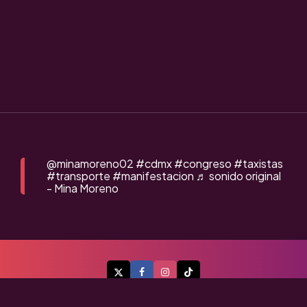
@minamoreno02
#cdmx
#congreso
#taxistas
#transporte
#manifestacion
♬ sonido original
- Mina Moreno