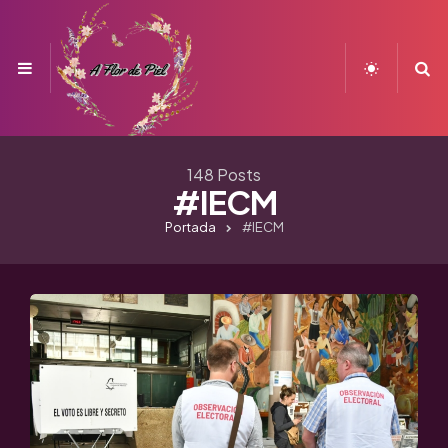
Menu
S
148 Posts
#IECM
Portada
#IECM