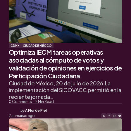
CDMX
CIUDAD DE MÉXICO
Optimiza IECM tareas operativas
asociadas al cómputo de votos y
validación de opiniones en ejercicios de
Participación Ciudadana
Ciudad de México, 20 de julio de 2026.La
implementación del SICOVACC permitió en la
reciente jornada…
0
Comments
2
Min Read
Posted
by
A Flor de Piel
by
2 semanas ago