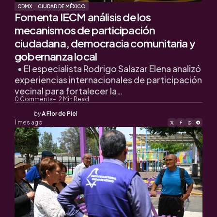
CDMX
CIUDAD DE MÉXICO
Fomenta IECM análisis de los
mecanismos de participación
ciudadana, democracia comunitaria y
gobernanza local
• El especialista Rodrigo Salazar Elena analizó
experiencias internacionales de participación
vecinal para fortalecer la…
0
Comments
2
Min Read
Posted
by
A Flor de Piel
by
1 mes ago