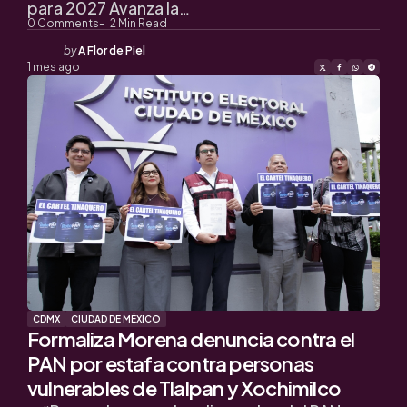
para 2027 Avanza la…
0
Comments
2
Min Read
Posted
by
A Flor de Piel
by
1 mes ago
CDMX
CIUDAD DE MÉXICO
Formaliza Morena denuncia contra el
PAN por estafa contra personas
vulnerables de Tlalpan y Xochimilco