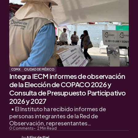
CDMX
CIUDAD DE MÉXICO
Integra IECM informes de observación
de la Elección de COPACO 2026 y
Consulta de Presupuesto Participativo
2026 y 2027
• El Instituto ha recibido informes de
personas integrantes de la Red de
Observación, representantes…
0
Comments
2
Min Read
Posted
by
A Flor de Piel