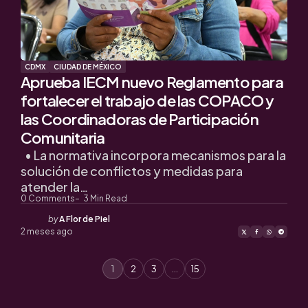
CDMX
CIUDAD DE MÉXICO
Aprueba IECM nuevo Reglamento para
fortalecer el trabajo de las COPACO y
las Coordinadoras de Participación
Comunitaria
• La normativa incorpora mecanismos para la
solución de conflictos y medidas para
atender la…
0
Comments
3
Min Read
Posted
by
A Flor de Piel
by
2 meses ago
1
2
3
…
15