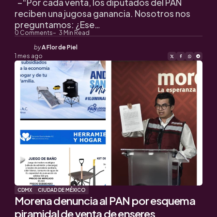
–“Por cada venta, los diputados del PAN
reciben una jugosa ganancia. Nosotros nos
preguntamos: ¿Ese…
0
Comments
3
Min Read
Posted
by
A Flor de Piel
by
1 mes ago
CDMX
CIUDAD DE MÉXICO
Morena denuncia al PAN por esquema
piramidal de venta de enseres