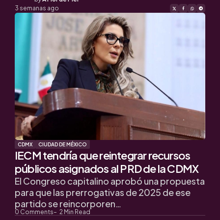
by
3 semanas ago
CDMX
CIUDAD DE MÉXICO
IECM tendría que reintegrar recursos
públicos asignados al PRD de la CDMX
El Congreso capitalino aprobó una propuesta
para que las prerrogativas de 2025 de ese
partido se reincorporen…
0
Comments
2
Min Read