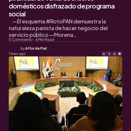
domésticos disfrazado de programa
social
—El esquema #RotoPAN demuestra la
naturaleza panista de hacer negocio del
servicio público —Morena…
0
Comments
4
Min Read
Posted
by
A Flor de Piel
by
1 mes ago