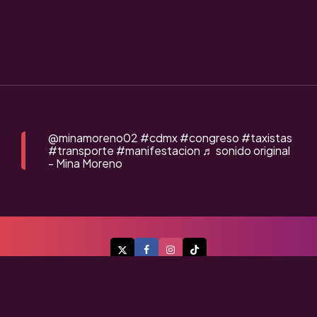
@minamoreno02
#cdmx
#congreso
#taxistas
#transporte
#manifestacion
♬ sonido original
- Mina Moreno