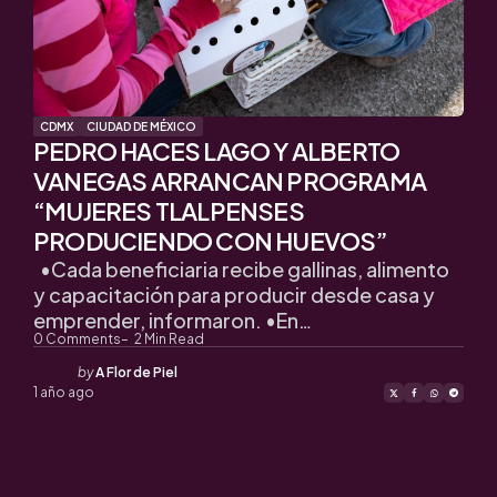
CDMX
CIUDAD DE MÉXICO
PEDRO HACES LAGO Y ALBERTO
VANEGAS ARRANCAN PROGRAMA
“MUJERES TLALPENSES
PRODUCIENDO CON HUEVOS”
•Cada beneficiaria recibe gallinas, alimento
y capacitación para producir desde casa y
emprender, informaron. •En…
0
Comments
2
Min Read
Posted
by
A Flor de Piel
by
1 año ago