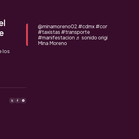
el
@minamoreno02
#cdmx
#congreso
e
#taxistas
#transporte
#manifestacion
♬ sonido original -
Mina Moreno
e los