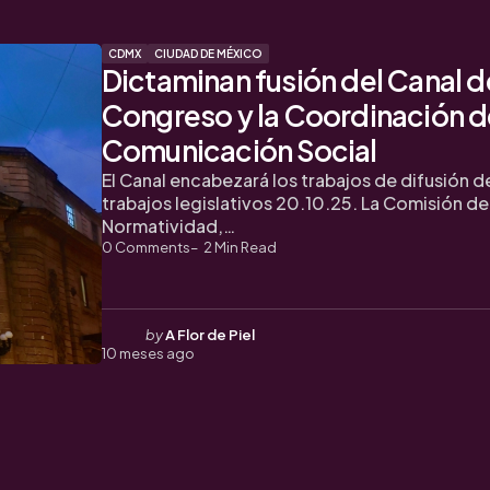
CDMX
CIUDAD DE MÉXICO
Dictaminan fusión del Canal d
Congreso y la Coordinación d
Comunicación Social
El Canal encabezará los trabajos de difusión d
trabajos legislativos 20.10.25. La Comisión de
Normatividad,…
0
Comments
2
Min Read
Posted
by
A Flor de Piel
10 meses ago
by