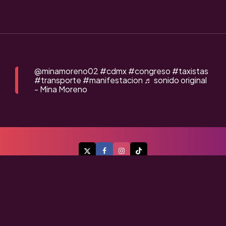
@minamoreno02
#cdmx
#congreso
#taxistas
#transporte
#manifestacion
♬ sonido original
- Mina Moreno
A Flor de Piel