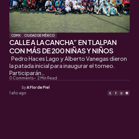
CDMX
CIUDAD DE MÉXICO
CALLE A LA CANCHA” EN TLALPAN
CON MÁS DE 200 NIÑAS Y NIÑOS
Pedro Haces Lago y Alberto Vanegas dieron
la patada inicial para inaugurar el torneo.
Participarán…
0
Comments
2
Min Read
Posted
by
A Flor de Piel
by
1 año ago