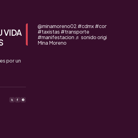
@minamoreno02
#cdmx
#congreso
U VIDA
#taxistas
#transporte
#manifestacion
♬ sonido original -
S
Mina Moreno
es por un