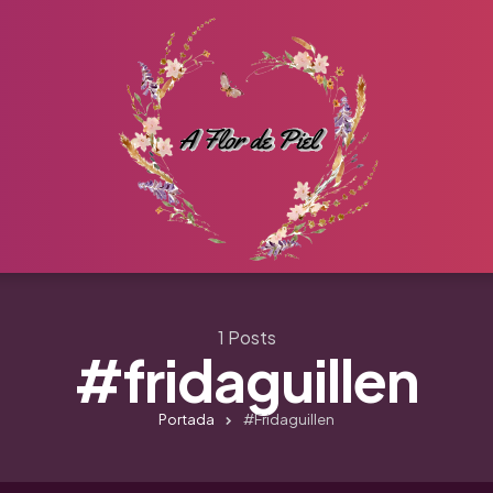
1 Posts
#fridaguillen
Portada
#fridaguillen