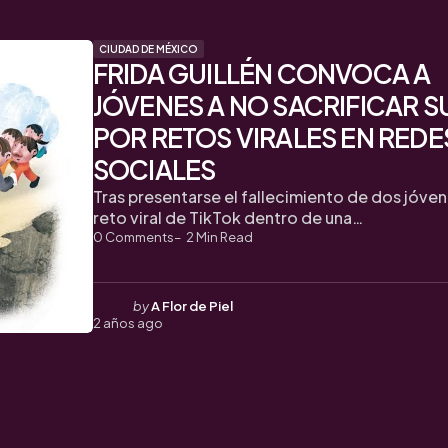
CIUDAD DE MÉXICO
FRIDA GUILLÉN CONVOCA A
JÓVENES A NO SACRIFICAR S
POR RETOS VIRALES EN REDE
SOCIALES
Tras presentarse el fallecimiento de dos jóven
reto viral de TikTok dentro de una…
0
Comments
2
Min Read
Posted
by
A Flor de Piel
2 años ago
by