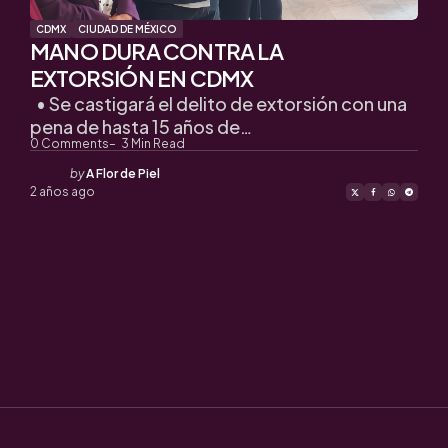
CDMX
CIUDAD DE MÉXICO
MANO DURA CONTRA LA
EXTORSIÓN EN CDMX
• Se castigará el delito de extorsión con una
pena de hasta 15 años de…
0
Comments
3
Min Read
Posted
by
A Flor de Piel
by
2 años ago