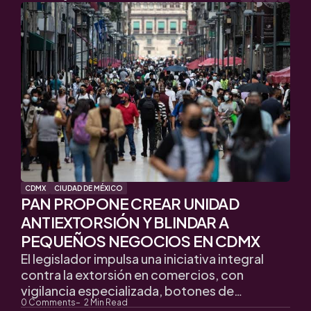
CDMX
CIUDAD DE MÉXICO
PAN PROPONE CREAR UNIDAD
ANTIEXTORSIÓN Y BLINDAR A
PEQUEÑOS NEGOCIOS EN CDMX
El legislador impulsa una iniciativa integral
contra la extorsión en comercios, con
vigilancia especializada, botones de…
0
Comments
2
Min Read