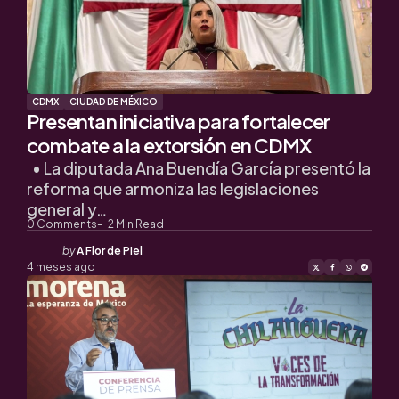
CDMX
CIUDAD DE MÉXICO
Presentan iniciativa para fortalecer
combate a la extorsión en CDMX
• La diputada Ana Buendía García presentó la
reforma que armoniza las legislaciones
general y…
0
Comments
2
Min Read
Posted
by
A Flor de Piel
by
4 meses ago