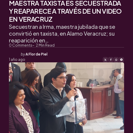
MAESTRA TAXISTA ES SECUESTRADA
Y REAPARECE A TRAVÉS DE UN VIDEO
EN VERACRUZ
Secuestran a Irma, maestra jubilada que se
convirtió en taxista, en Alamo Veracruz; su
reaparición en…
0
Comments
2
Min Read
Posted
by
A Flor de Piel
by
1 año ago