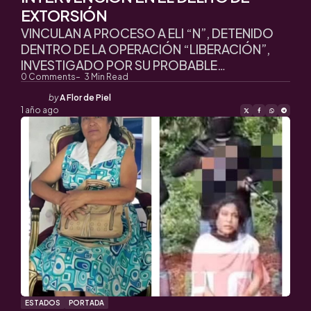
EXTORSIÓN
VINCULAN A PROCESO A ELI “N”, DETENIDO
DENTRO DE LA OPERACIÓN “LIBERACIÓN”,
INVESTIGADO POR SU PROBABLE…
0
Comments
3
Min Read
Posted
by
A Flor de Piel
by
1 año ago
ESTADOS
PORTADA