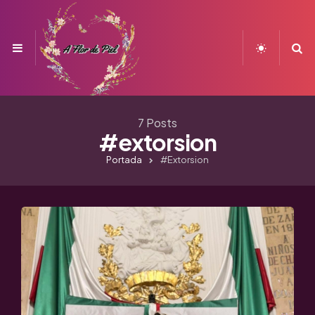
Menu
S
7 Posts
#extorsion
Portada
#extorsion