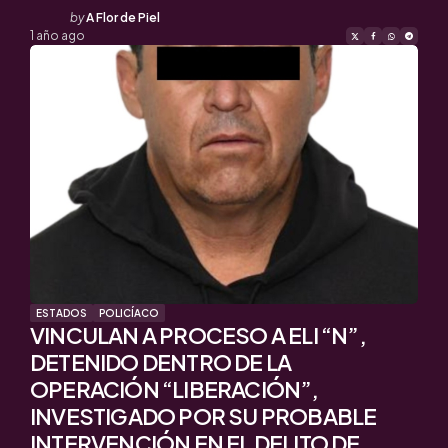
Posted
by
A Flor de Piel
by
1 año ago
ESTADOS
POLICÍACO
VINCULAN A PROCESO A ELI “N”,
DETENIDO DENTRO DE LA
OPERACIÓN “LIBERACIÓN”,
INVESTIGADO POR SU PROBABLE
INTERVENCIÓN EN EL DELITO DE