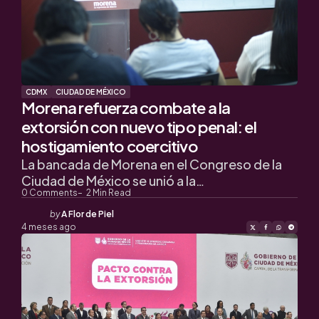
CDMX
CIUDAD DE MÉXICO
Morena refuerza combate a la
extorsión con nuevo tipo penal: el
hostigamiento coercitivo
La bancada de Morena en el Congreso de la
Ciudad de México se unió a la…
0
Comments
2
Min Read
Posted
by
A Flor de Piel
by
4 meses ago