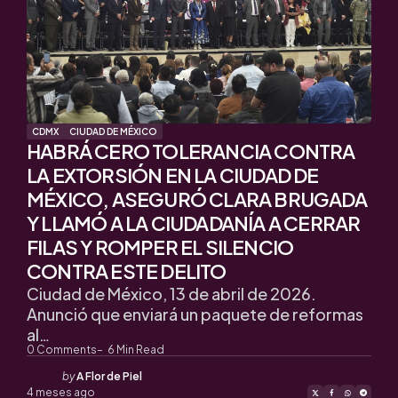
CDMX
CIUDAD DE MÉXICO
HABRÁ CERO TOLERANCIA CONTRA
LA EXTORSIÓN EN LA CIUDAD DE
MÉXICO, ASEGURÓ CLARA BRUGADA
Y LLAMÓ A LA CIUDADANÍA A CERRAR
FILAS Y ROMPER EL SILENCIO
CONTRA ESTE DELITO
Ciudad de México, 13 de abril de 2026.
Anunció que enviará un paquete de reformas
al…
0
Comments
6
Min Read
Posted
by
A Flor de Piel
by
4 meses ago