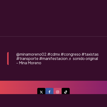
@minamoreno02
#cdmx
#congreso
#taxistas
#transporte
#manifestacion
♬ sonido original
- Mina Moreno