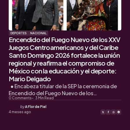
DEPORTES
NACIONAL
Encendido del Fuego Nuevo de los XXV
Juegos Centroamericanos y del Caribe
Santo Domingo 2026 fortalece la unión
regional y reafirma el compromiso de
México con la educación y el deporte:
Mario Delgado
● Encabeza titular de la SEP la ceremonia de
Encendido del Fuego Nuevo de los…
0
Comments
3
Min Read
Posted
by
A Flor de Piel
by
4 meses ago