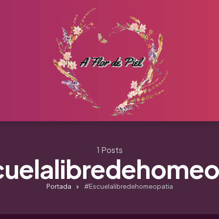
1 Posts
uelalibredehomeo
Portada
#escuelalibredehomeopatia