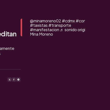
@minamoreno02
#cdmx
#congreso
#taxistas
#transporte
#manifestacion
♬ sonido original -
editan
Mina Moreno
damente
s