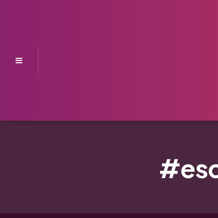
Menu
#esc