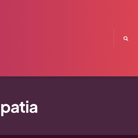
Sea
patia