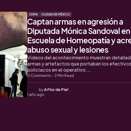
CDMX
CIUDAD DE MÉXICO
Captan armas en agresión a
Diputada Mónica Sandoval en
Escuela de Homeopatía y acr
abuso sexual y lesiones
Videos del acontecimiento muestran detalla
armas y artefactos que portaban los efectivo
policiacos en el operativo.…
0
Comments
2
Min Read
Posted
by
A Flor de Piel
1 año ago
by