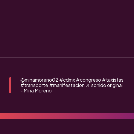
@minamoreno02
#cdmx
#congreso
#taxistas
#transporte
#manifestacion
♬ sonido original
- Mina Moreno