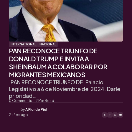
INTERNATIONAL
NACIONAL
PAN RECONOCE TRIUNFO DE
DONALD TRUMP E INVITA A
SHEINBAUM A COLABORAR POR
MIGRANTES MEXICANOS
PAN RECONOCE TRIUNFO DE Palacio
Legislativo a 6 de Noviembre del 2024. Darle
prioridad…
0
Comments
2
Min Read
Posted
by
A Flor de Piel
by
2 años ago