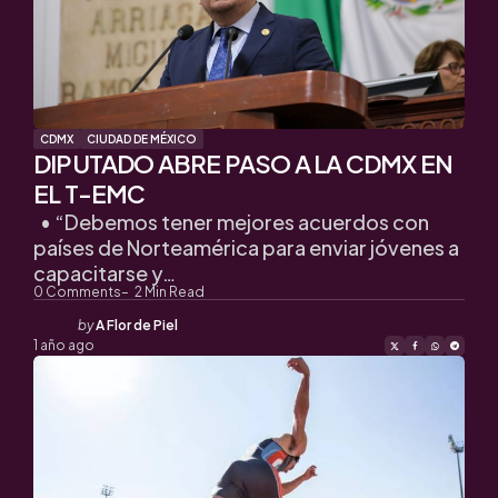
CDMX
CIUDAD DE MÉXICO
DIPUTADO ABRE PASO A LA CDMX EN
EL T-EMC
• “Debemos tener mejores acuerdos con
países de Norteamérica para enviar jóvenes a
capacitarse y…
0
Comments
2
Min Read
Posted
by
A Flor de Piel
by
1 año ago