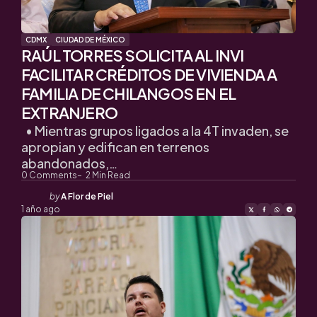
CDMX
CIUDAD DE MÉXICO
RAÚL TORRES SOLICITA AL INVI
FACILITAR CRÉDITOS DE VIVIENDA A
FAMILIA DE CHILANGOS EN EL
EXTRANJERO
• Mientras grupos ligados a la 4T invaden, se
apropian y edifican en terrenos
abandonados,…
0
Comments
2
Min Read
Posted
by
A Flor de Piel
by
1 año ago