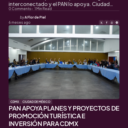
interconectado y el PAN lo apoya. Ciudad…
0
Comments
1
Min Read
Posted
by
A Flor de Piel
by
6 meses ago
CDMX
CIUDAD DE MÉXICO
PAN APOYA PLANES Y PROYECTOS DE
PROMOCIÓN TURÍSTICA E
INVERSIÓN PARA CDMX