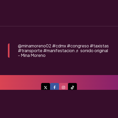
@minamoreno02
#cdmx
#congreso
#taxistas
#transporte
#manifestacion
♬ sonido original
- Mina Moreno