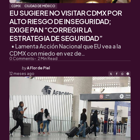
CDMX
CIUDAD DE MÉXICO
EU SUGIERE NO VISITAR CDMX POR
ALTO RIESGO DE INSEGURIDAD;
EXIGE PAN “CORREGIR LA
ESTRATEGIA DE SEGURIDAD”
• Lamenta Acción Nacional que EU vea a la
CDMX con miedo en vez de…
0
Comments
2
Min Read
Posted
by
A Flor de Piel
by
12 meses ago