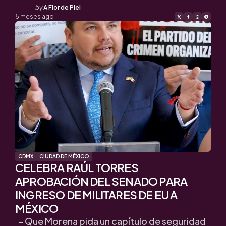
Posted
by
A Flor de Piel
by
5 meses ago
CDMX
CIUDAD DE MÉXICO
CELEBRA RAÚL TORRES
APROBACIÓN DEL SENADO PARA
INGRESO DE MILITARES DE EU A
MÉXICO
– Que Morena pida un capítulo de seguridad