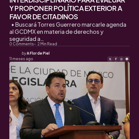
Y PROPONER POLÍTICA EXTERIOR A
FAVOR DE CITADINOS
• Buscará Torres Guerrero marcarle agenda
al GCDMX en materia de derechos y
seguridad a…
0
Comments
2
Min Read
Posted
by
A Flor de Piel
by
11 meses ago