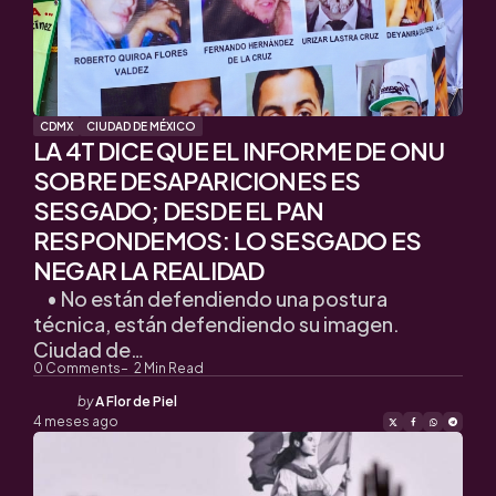
CDMX
CIUDAD DE MÉXICO
LA 4T DICE QUE EL INFORME DE ONU
SOBRE DESAPARICIONES ES
SESGADO; DESDE EL PAN
RESPONDEMOS: LO SESGADO ES
NEGAR LA REALIDAD
• No están defendiendo una postura
técnica, están defendiendo su imagen.
Ciudad de…
0
Comments
2
Min Read
Posted
by
A Flor de Piel
by
4 meses ago