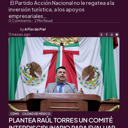
El Partido Acción Nacional no le regatea a la
inversión turística, a los apoyos
empresariales…
0
Comments
2
Min Read
Posted
by
A Flor de Piel
by
11 meses ago
CDMX
CIUDAD DE MÉXICO
PLANTEA RAÚL TORRES UN COMITÉ
INTERDISCIPLINARIO PARA EVALUAR