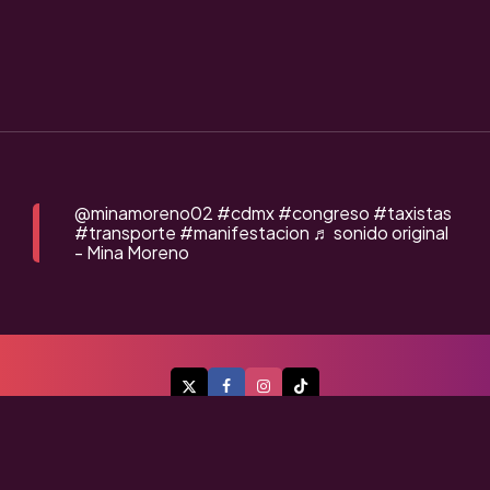
@minamoreno02
#cdmx
#congreso
#taxistas
#transporte
#manifestacion
♬ sonido original
- Mina Moreno