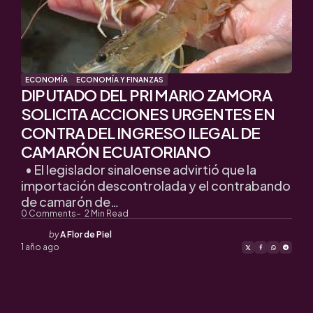
ECONOMÍA
ECONOMÍA Y FINANZAS
DIPUTADO DEL PRI MARIO ZAMORA
SOLICITA ACCIONES URGENTES EN
CONTRA DEL INGRESO ILEGAL DE
CAMARÓN ECUATORIANO
• El legislador sinaloense advirtió que la
importación descontrolada y el contrabando
de camarón de…
0
Comments
2
Min Read
Posted
by
A Flor de Piel
by
1 año ago