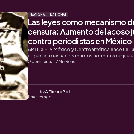
NACIONAL
NATIONAL
Las leyes como mecanismo d
censura: Aumento del acoso j
contra periodistas en México
ARTICLE 19 México y Centroamérica hace un l
urgente a revisar los marcos normativos que 
0
Comments
2
Min Read
Posted
by
A Flor de Piel
11 meses ago
by