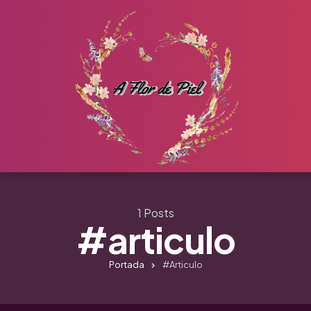
1 Posts
#articulo
Portada
#articulo