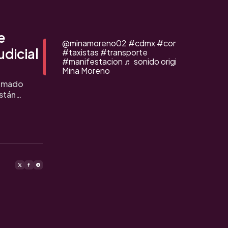
e
@minamoreno02
#cdmx
#congreso
udicial
#taxistas
#transporte
#manifestacion
♬ sonido original -
Mina Moreno
lamado
están…