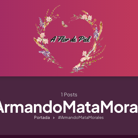
1 Posts
rmandoMataMora
Portada
#ArmandoMataMorales