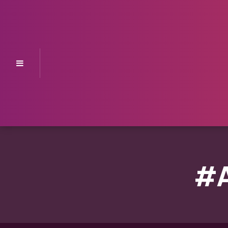
Menu
#A