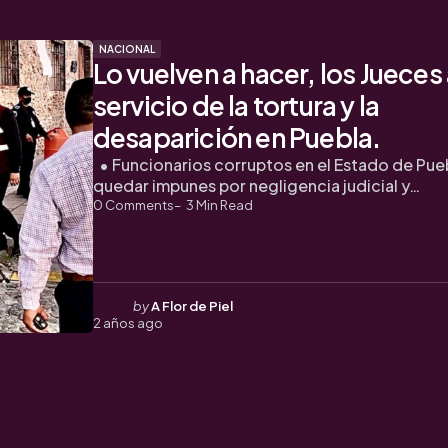
NACIONAL
Lo vuelven a hacer, los Jueces 
servicio de la tortura y la
desaparición en Puebla.
• Funcionarios corruptos en el Estado de Pue
quedar impunes por negligencia judicial y…
0
Comments
3
Min Read
Posted
by
A Flor de Piel
2 años ago
by