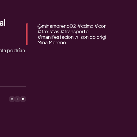
al
@minamoreno02
#cdmx
#congreso
#taxistas
#transporte
#manifestacion
♬ sonido original -
Mina Moreno
bla podrían