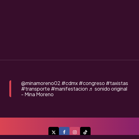
@minamoreno02
#cdmx
#congreso
#taxistas
#transporte
#manifestacion
♬ sonido original
- Mina Moreno