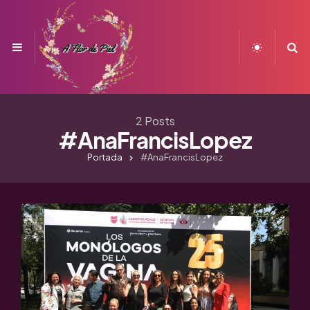
Menu
S
2 Posts
#AnaFrancisLopez
Portada
#AnaFrancisLopez