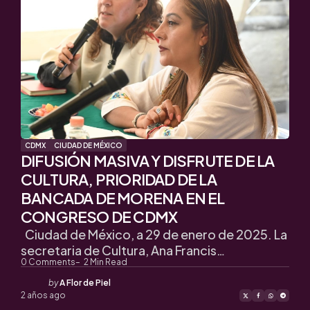
CDMX
CIUDAD DE MÉXICO
DIFUSIÓN MASIVA Y DISFRUTE DE LA
CULTURA, PRIORIDAD DE LA
BANCADA DE MORENA EN EL
CONGRESO DE CDMX
Ciudad de México, a 29 de enero de 2025. La
secretaria de Cultura, Ana Francis…
0
Comments
2
Min Read
Posted
by
A Flor de Piel
by
2 años ago