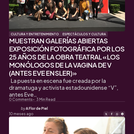
CULTURA Y ENTRETENIMIENTO
ESPECTÁCULOS Y CULTURA
MUESTRAN GALERÍAS ABIERTAS
EXPOSICIÓN FOTOGRÁFICA POR LOS
25 AÑOS DE LA OBRA TEATRAL «LOS
MONÓLOGOS DE LA VAGINA DE V
(ANTES EVE ENSLER)»
La puesta en escena fue creada por la
dramatuga y activista estadounidense “V”,
antes Eve…
0
Comments
3
Min Read
Posted
by
A Flor de Piel
by
10 meses ago