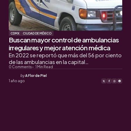
CDMX
CIUDAD DE MÉXICO
Buscan mayor control de ambulancias
irregulares y mejor atención médica
En 2022 se reportó que más del 56 por ciento
de las ambulancias en la capital…
0
Comments
1
Min Read
Posted
by
A Flor de Piel
by
1 año ago