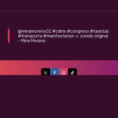
@minamoreno02
#cdmx
#congreso
#taxistas
#transporte
#manifestacion
♬ sonido original
- Mina Moreno
A Flor de Piel