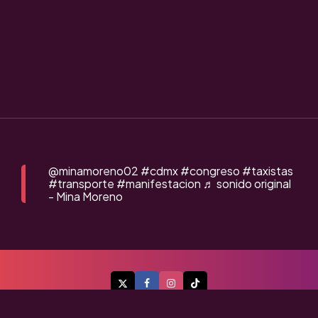
@minamoreno02
#cdmx
#congreso
#taxistas
#transporte
#manifestacion
♬ sonido original
- Mina Moreno