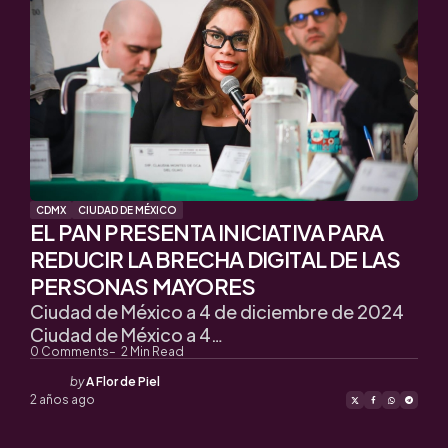
CDMX
CIUDAD DE MÉXICO
EL PAN PRESENTA INICIATIVA PARA
REDUCIR LA BRECHA DIGITAL DE LAS
PERSONAS MAYORES
Ciudad de México a 4 de diciembre de 2024
Ciudad de México a 4…
0
Comments
2
Min Read
Posted
by
A Flor de Piel
by
2 años ago