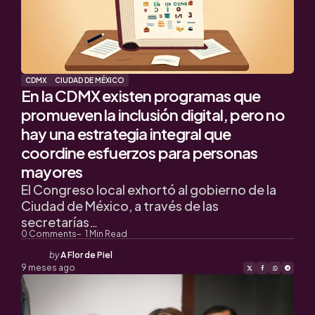
CDMX
CIUDAD DE MÉXICO
En la CDMX existen programas que
promueven la inclusión digital, pero no
hay una estrategia integral que
coordine esfuerzos para personas
mayores
El Congreso local exhortó al gobierno de la
Ciudad de México, a través de las
secretarías…
0
Comments
1
Min Read
Posted
by
A Flor de Piel
by
9 meses ago