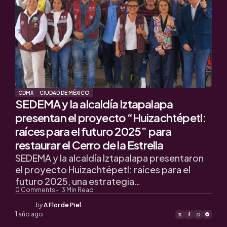
CDMX
CIUDAD DE MÉXICO
SEDEMA y la alcaldía Iztapalapa
presentan el proyecto “Huizachtépetl:
raíces para el futuro 2025” para
restaurar el Cerro de la Estrella
SEDEMA y la alcaldía Iztapalapa presentaron
el proyecto Huizachtépetl: raíces para el
futuro 2025, una estrategia…
0
Comments
3
Min Read
Posted
by
A Flor de Piel
by
1 año ago