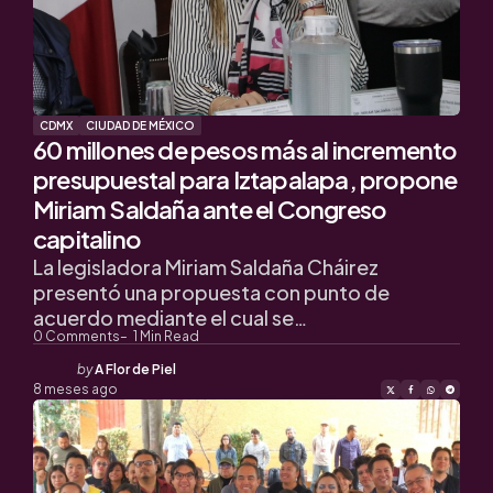
CDMX
CIUDAD DE MÉXICO
60 millones de pesos más al incremento
presupuestal para Iztapalapa, propone
Miriam Saldaña ante el Congreso
capitalino
La legisladora Miriam Saldaña Cháirez
presentó una propuesta con punto de
acuerdo mediante el cual se…
0
Comments
1
Min Read
Posted
by
A Flor de Piel
by
8 meses ago