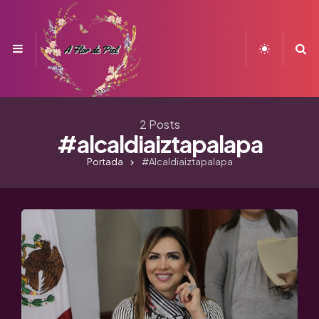
Menu
S
2 Posts
#alcaldiaiztapalapa
Portada
#alcaldiaiztapalapa