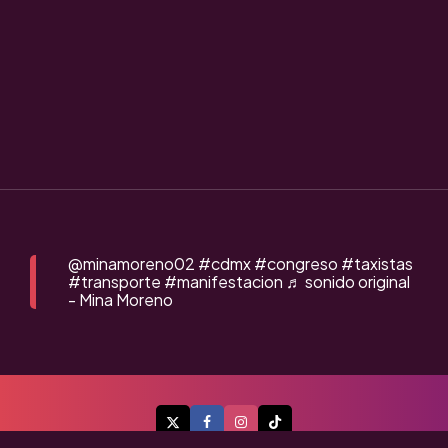
@minamoreno02
#cdmx
#congreso
#taxistas
#transporte
#manifestacion
♬ sonido original
- Mina Moreno