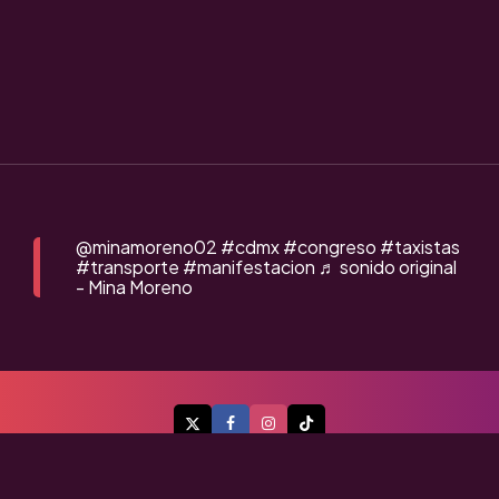
@minamoreno02
#cdmx
#congreso
#taxistas
#transporte
#manifestacion
♬ sonido original
- Mina Moreno