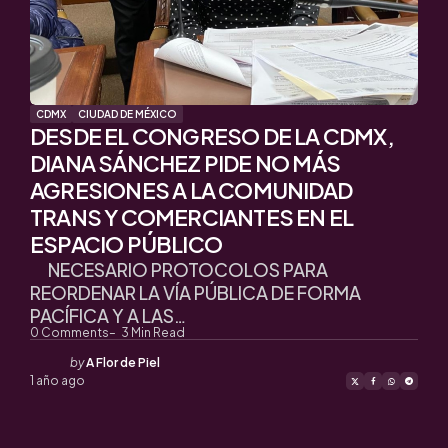
CDMX
CIUDAD DE MÉXICO
DESDE EL CONGRESO DE LA CDMX,
DIANA SÁNCHEZ PIDE NO MÁS
AGRESIONES A LA COMUNIDAD
TRANS Y COMERCIANTES EN EL
ESPACIO PÚBLICO
NECESARIO PROTOCOLOS PARA
REORDENAR LA VÍA PÚBLICA DE FORMA
PACÍFICA Y A LAS…
0
Comments
3
Min Read
Posted
by
A Flor de Piel
by
1 año ago